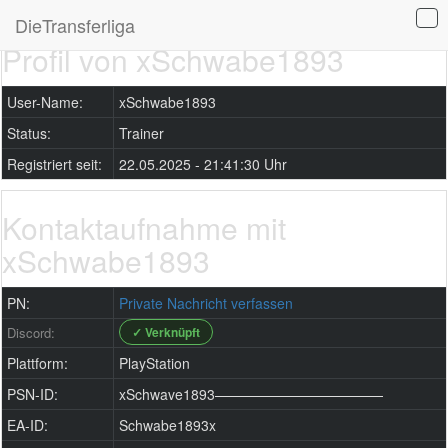
DieTransferliga
Profil von xSchwabe1893
User-Name:
xSchwabe1893
Status:
Trainer
Registriert seit:
22.05.2025 - 21:41:30 Uhr
Kontaktaufnahme mit
xSchwabe1893
PN:
Private Nachricht verfassen
Discord:
✓ Verknüpft
Plattform:
PlayStation
PSN-ID:
xSchwave1893————————————
EA-ID:
Schwabe1893x