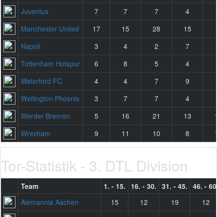
Juventus
7
7
7
4
Manchester United
17
15
28
15
Napoli
3
4
2
7
Tottenham Hotspur
6
8
5
4
Waterford FC
4
4
7
9
Wellington Phoenix
3
7
7
4
Werder Bremen
5
16
21
13
Wrexham
9
11
10
8
Tor-Statistik - 3. DTL Division
Team
1. - 15.
16. - 30.
31. - 45.
46. - 60
Alemannia Aachen
15
12
19
12