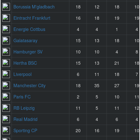
Borussia M'gladbach
18
12
18
10
Eintracht Frankfurt
16
18
19
19
Energie Cottbus
4
4
1
4
Galatasaray
15
13
18
10
Hamburger SV
10
10
4
8
Hertha BSC
15
13
21
18
Liverpool
6
11
18
7
Manchester City
18
35
27
19
Paris FC
2
5
10
11
RB Leipzig
11
5
11
12
Real Madrid
6
4
6
4
Sporting CP
20
16
19
10