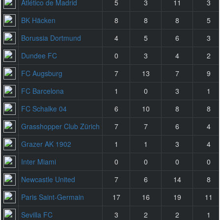
Atlético de Madrid
5
3
11
3
BK Häcken
8
8
8
5
Borussia Dortmund
4
5
6
3
Dundee FC
0
3
4
2
FC Augsburg
7
13
7
9
FC Barcelona
1
0
3
1
FC Schalke 04
6
10
8
8
Grasshopper Club Zürich
7
7
6
4
Grazer AK 1902
1
1
3
4
Inter Miami
0
0
0
0
Newcastle United
7
6
14
8
Paris Saint-Germain
17
16
19
11
Sevilla FC
3
2
2
1