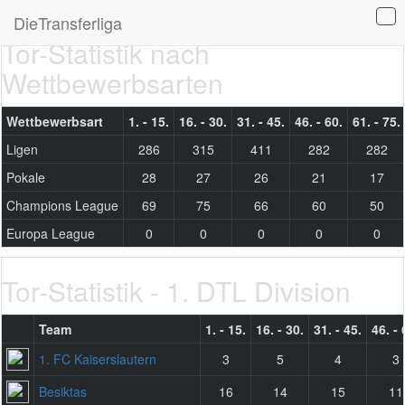
DieTransferliga
Tor-Statistik nach
Wettbewerbsarten
Wettbewerbsart
1. - 15.
16. - 30.
31. - 45.
46. - 60.
61. - 75.
Ligen
286
315
411
282
282
Pokale
28
27
26
21
17
Champions League
69
75
66
60
50
Europa League
0
0
0
0
0
Tor-Statistik - 1. DTL Division
Team
1. - 15.
16. - 30.
31. - 45.
46. - 
1. FC Kaiserslautern
3
5
4
3
Besiktas
16
14
15
11