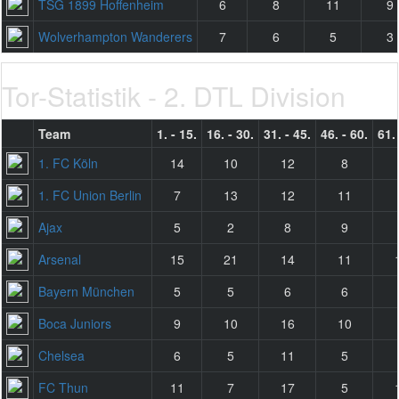
TSG 1899 Hoffenheim
6
8
11
9
Wolverhampton Wanderers
7
6
5
3
Tor-Statistik - 2. DTL Division
Team
1. - 15.
16. - 30.
31. - 45.
46. - 60.
61. 
1. FC Köln
14
10
12
8
1. FC Union Berlin
7
13
12
11
Ajax
5
2
8
9
Arsenal
15
21
14
11
Bayern München
5
5
6
6
Boca Juniors
9
10
16
10
Chelsea
6
5
11
5
FC Thun
11
7
17
5