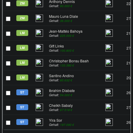
Anthony Dennis
ZM
22
Gehalt:
90.000 €
Mauro Luna Diale
ZM
27
Gehalt:
36.000 €
Jean-Mattéo Bahoya
LM
21
Gehalt:
225.000 €
Gift Links
LM
27
Gehalt:
100.800 €
Christopher Bonsu Baah
LM
21
Gehalt:
133.380 €
Santino Andino
LM
20
Gehalt:
85.632 €
Ibrahim Diabate
ST
26
Gehalt:
54.000 €
Cheikh Sabaly
ST
27
Gehalt:
67.518 €
Yira Sor
ST
26
Gehalt:
197.090 €