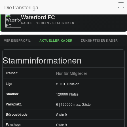
DieTransferliga
Waterford FC
KADER · VEREIN · STATISTIKEN
VEREINSPROFIL
AKTUELLER KADER
ZUKÜNFTIGER KADER
Stamminformationen
Trainer:
Nur für Mitglieder
Liga:
2. DTL Division
Stadion:
120000 Plätze
Parkplatz:
6 | 120000 max. Gäste
Bürogebäude:
Stufe 9
Fanshop:
Stufe 9