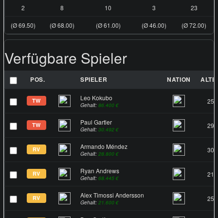
2
8
10
3
23
(Ø 69.50)
(Ø 68.00)
(Ø 61.00)
(Ø 46.00)
(Ø 72.00)
Verfügbare Spieler
POS.
SPIELER
NATION
ALTE
Leo Kokubo
TW
25
Gehalt:
86.400 €
Paul Gartler
TW
29
Gehalt:
30.492 €
Armando Méndez
RV
30
Gehalt:
28.800 €
Ryan Andrews
RV
21
Gehalt:
68.445 €
Alex Timossi Andersson
RV
25
Gehalt:
21.600 €