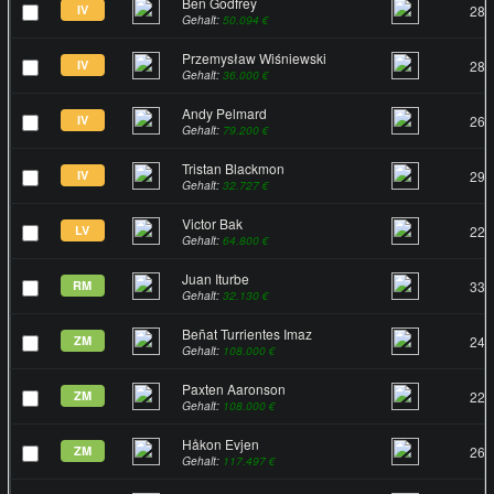
Ben Godfrey
IV
28
Gehalt:
50.094 €
Przemysław Wiśniewski
IV
28
Gehalt:
36.000 €
Andy Pelmard
IV
26
Gehalt:
79.200 €
Tristan Blackmon
IV
29
Gehalt:
32.727 €
Victor Bak
LV
22
Gehalt:
64.800 €
Juan Iturbe
RM
33
Gehalt:
32.130 €
Beñat Turrientes Imaz
ZM
24
Gehalt:
108.000 €
Paxten Aaronson
ZM
22
Gehalt:
108.000 €
Håkon Evjen
ZM
26
Gehalt:
117.497 €