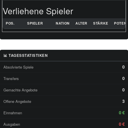
Verliehene Spieler
POS.
SPIELER
NATION
ALTER
STÄRKE
POTENZ
📊 TAGESSTATISTIKEN
0
Absolvierte Spiele
0
Transfers
0
Gemachte Angebote
3
Offene Angebote
0 €
Einnahmen
0 €
Ausgaben