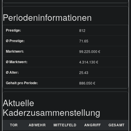
Periodeninformationen
Prestige:
812
Ø Prestige:
71.65
Marktwert:
99.225.000 €
Ø Marktwert:
4.314.130 €
Ø Alter:
25.43
Gehalt pro Periode:
886.050 €
Aktuelle
Kaderzusammenstellung
TOR
ABWEHR
MITTELFELD
ANGRIFF
GESAMT