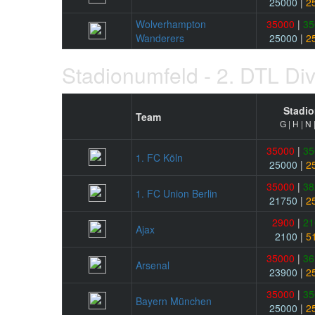
25000
|
2
Wolverhampton
35000
|
35
Wanderers
25000
|
2
Stadionumfeld - 2. DTL Div
Stadio
Team
G | H | N 
35000
|
35
1. FC Köln
25000
|
2
35000
|
38
1. FC Union Berlin
21750
|
2
2900
|
21
Ajax
2100
|
5
35000
|
36
Arsenal
23900
|
2
35000
|
35
Bayern München
25000
|
2