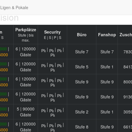
Ligen & Pokale
ision
Parkplätze
n
Security
Büro
Fanshop
Zusch
Stufe | bis
| S
E | S | P | S
max.
000
|
6 | 120000
|
|
|
Stufe 7
Stufe 7
783
5000
Gäste
000
|
6 | 120000
|
|
|
Stufe 5
Stufe 1
841
5000
Gäste
000
|
6 | 120000
|
|
|
Stufe 9
Stufe 9
800
5000
Gäste
000
|
6 | 120000
|
|
|
Stufe 9
Stufe 9
913
5000
Gäste
000
|
5 | 90000
|
|
|
Stufe 2
Stufe 1
305
5000
Gäste
000
|
6 | 120000
|
|
|
Stufe 8
Stufe 9
661
5000
Gäste