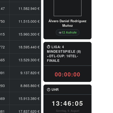
147
11.582.940 €
Álvaro Daniel Rodríguez
750
11.515.000 €
Muñoz
12 Aufrufe
👁
015
15.960.300 €
772
18.595.440 €
⏱ LIGA: 4
MINDESTSPIELE (8)
+DTL-CUP: 16TEL-
465
13.529.300 €
FINALE
891
9.137.820 €
00:00:00
293
8.865.860 €
🕐 UHR
669
15.913.380 €
13:46:06
Sonntag, 9. August
881
17.837.620 €