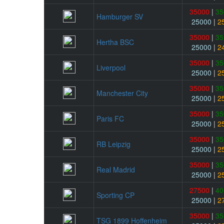
35000
|
35
Hamburger SV
25000
|
2
35000
|
35
Hertha BSC
25000
|
2
35000
|
35
Liverpool
25000
|
2
35000
|
35
Manchester City
25000
|
2
35000
|
35
Paris FC
25000
|
2
35000
|
35
RB Leipzig
25000
|
2
35000
|
35
Real Madrid
25000
|
2
27500
|
40
Sporting CP
25000
|
2
35000
|
35
TSG 1899 Hoffenheim