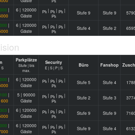
5000
Gäste
000
|
6 | 120000
|
|
|
Stufe 9
Stufe 9
579
5000
Gäste
000
|
6 | 120000
|
|
|
Stufe 4
Stufe 2
659
5000
Gäste
ision
Parkplätze
n
Security
Büro
Fanshop
Zusch
Stufe | bis
| S
E | S | P | S
max.
000
|
6 | 120000
|
|
|
Stufe 5
Stufe 4
178
5000
Gäste
100
|
5 | 90000
|
|
|
Stufe 2
Stufe 3
377
1600
Gäste
303
|
6 | 120000
|
|
|
Stufe 9
Stufe 9
716
5000
Gäste
000
|
6 | 120000
|
|
|
Stufe 9
Stufe 4
613
7000
Gäste