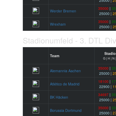
25000
|
2
35000
|
35
Werder Bremen
25000
|
2
35000
|
35
Wrexham
25000
|
2
Stadionumfeld - 3. DTL Div
Stadio
Team
G | H | N 
35000
|
35
Alemannia Aachen
25000
|
2
18100
|
17
Atlético de Madrid
22900
|
1
34697
|
35
BK Häcken
25000
|
2
35000
|
33
Borussia Dortmund
25000
|
2