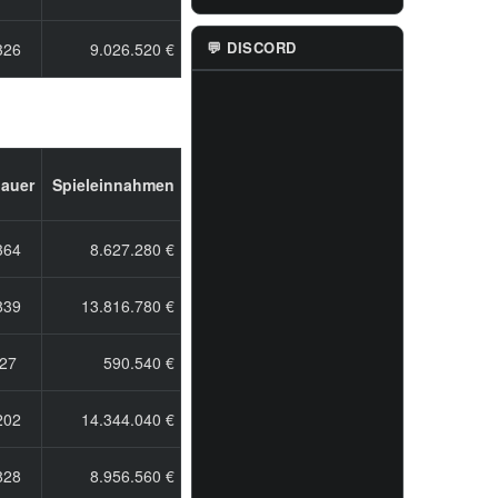
💬 DISCORD
326
9.026.520 €
auer
Spieleinnahmen
364
8.627.280 €
839
13.816.780 €
27
590.540 €
202
14.344.040 €
828
8.956.560 €