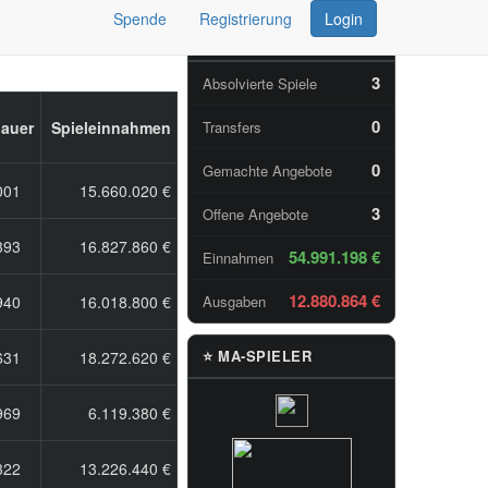
Spende
Registrierung
Login
📊 TAGESSTATISTIKEN
3
Absolvierte Spiele
0
Transfers
auer
Spieleinnahmen
0
Gemachte Angebote
001
15.660.020 €
3
Offene Angebote
393
16.827.860 €
54.991.198 €
Einnahmen
12.880.864 €
Ausgaben
940
16.018.800 €
⭐ MA-SPIELER
631
18.272.620 €
969
6.119.380 €
322
13.226.440 €