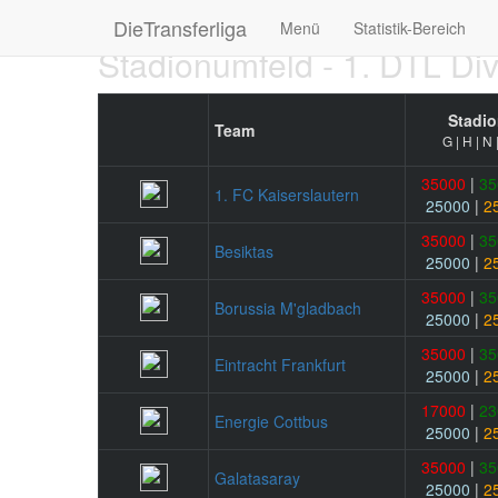
DieTransferliga
Menü
Statistik-Bereich
Stadionumfeld - 1. DTL Div
Stadio
Team
G | H | N 
35000
|
35
1. FC Kaiserslautern
25000
|
2
35000
|
35
Besiktas
25000
|
2
35000
|
35
Borussia M'gladbach
25000
|
2
35000
|
35
Eintracht Frankfurt
25000
|
2
17000
|
23
Energie Cottbus
25000
|
2
35000
|
35
Galatasaray
25000
|
2