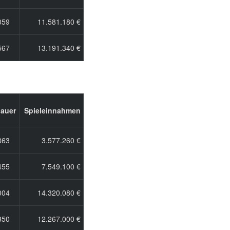
059
11.581.180 €
567
13.191.340 €
auer
Spieleinnahmen
863
3.577.260 €
455
7.549.100 €
004
14.320.080 €
350
12.267.000 €