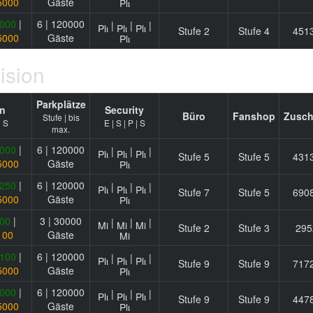
5000
Gäste
000
|
6 | 120000
|
|
|
Stufe 2
Stufe 4
451
5000
Gäste
ision
Parkplätze
n
Security
Büro
Fanshop
Zusch
Stufe | bis
| S
E | S | P | S
max.
000
|
6 | 120000
|
|
|
Stufe 5
Stufe 5
431
5000
Gäste
250
|
6 | 120000
|
|
|
Stufe 7
Stufe 5
690
5000
Gäste
00
|
3 | 30000
|
|
|
Stufe 2
Stufe 3
295
100
Gäste
100
|
6 | 120000
|
|
|
Stufe 9
Stufe 9
717
5000
Gäste
000
|
6 | 120000
|
|
|
Stufe 9
Stufe 9
447
5000
Gäste