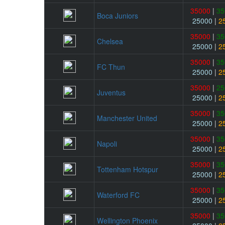
35000
|
35
Boca Juniors
25000
|
2
35000
|
35
Chelsea
25000
|
2
35000
|
35
FC Thun
25000
|
2
35000
|
25
Juventus
25000
|
2
35000
|
35
Manchester United
25000
|
2
35000
|
35
Napoli
25000
|
2
35000
|
35
Tottenham Hotspur
25000
|
2
35000
|
35
Waterford FC
25000
|
2
35000
|
35
Wellington Phoenix