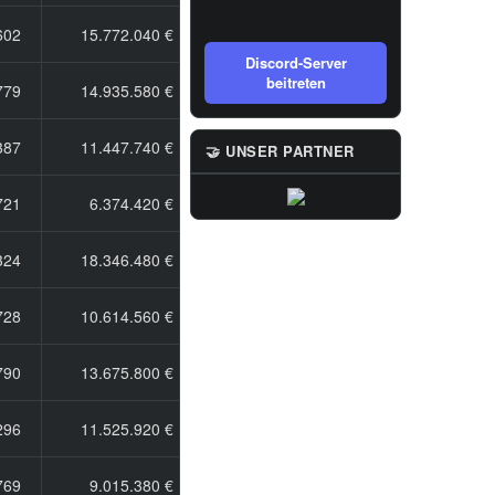
602
15.772.040 €
Discord-Server
beitreten
779
14.935.580 €
387
11.447.740 €
🤝 UNSER PARTNER
721
6.374.420 €
324
18.346.480 €
728
10.614.560 €
790
13.675.800 €
296
11.525.920 €
769
9.015.380 €