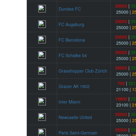
35000
|
35
Dundee FC
25000
|
2
35000
|
35
FC Augsburg
25000
|
2
20000
|
20
FC Barcelona
25000
|
2
35000
|
35
FC Schalke 04
25000
|
2
35000
|
35
Grasshopper Club Zürich
25000
|
2
700
|
321
Grazer AK 1902
21100
|
1
19800
|
25
Inter Miami
23100
|
2
35000
|
35
Newcastle United
25000
|
2
35000
|
35
Paris Saint-Germain
25000
|
2