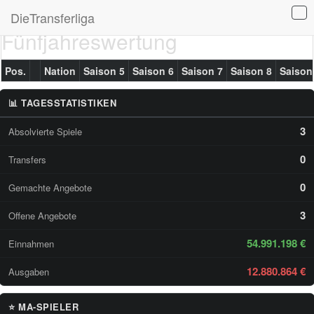
DieTransferliga
Fünfjahreswertung
Pos.
Nation
Saison 5
Saison 6
Saison 7
Saison 8
Saison
📊 TAGESSTATISTIKEN
3
Absolvierte Spiele
0
Transfers
0
Gemachte Angebote
3
Offene Angebote
54.991.198 €
Einnahmen
12.880.864 €
Ausgaben
⭐ MA-SPIELER