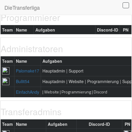
DieTransferliga
Programmierer
Team
Name
Aufgaben
Discord-ID
PN
Administratoren
Team
Name
Aufgaben
Palomake17
Hauptadmin | Support
Bullit54
Hauptadmin | Website | Programmierung | Supp
| Website | Programmierung | Discord
EinfachAndy
Transferadmins
Team
Name
Aufgaben
Discord-ID
PN