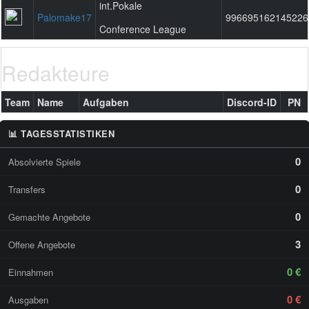
int.Pokale
Palomake17
996695162145226
Conference League
Redakteure
Team
Name
Aufgaben
Discord-ID
PN
📊 TAGESSTATISTIKEN
0
Absolvierte Spiele
0
Transfers
0
Gemachte Angebote
3
Offene Angebote
0 €
Einnahmen
0 €
Ausgaben