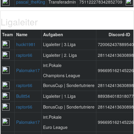
pascal_theKing
Transferadmin
751122278342852709
Ligaleiter
Team
Name
Aufgaben
Discord-ID
hucki1981
Ligaleiter | 3.Liga
720062437889540
raptor66
Ligaleiter | 2. Liga
281142413630898
int.Pokale
Palomake17
996695162145226
Champions League
raptor66
BonusCup | Sondertutniere
281142413630898
Bullit54
Ligaleiter | 1.Liga
889384018318077
raptor66
BonusCup | Sondertutniere
281142413630898
int.Pokale
Palomake17
996695162145226
Euro League