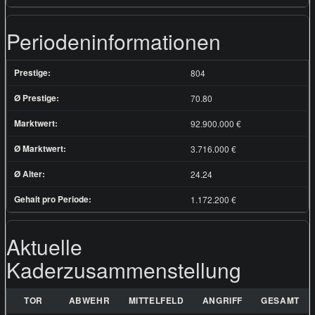
Periodeninformationen
Prestige:
804
Ø Prestige:
70.80
Marktwert:
92.900.000 €
Ø Marktwert:
3.716.000 €
Ø Alter:
24.24
Gehalt pro Periode:
1.172.200 €
Aktuelle
Kaderzusammenstellung
TOR
ABWEHR
MITTELFELD
ANGRIFF
GESAMT