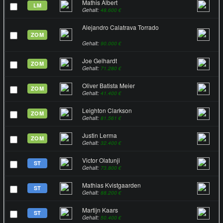
Mathis Albert
LM
Gehalt:
48.600 €
Alejandro Calatrava Torrado
ZOM
Gehalt:
90.000 €
Joe Gelhardt
ZOM
Gehalt:
71.280 €
Oliver Batista Meier
ZOM
Gehalt:
41.400 €
Leighton Clarkson
ZOM
Gehalt:
81.561 €
Justin Lerma
ZOM
Gehalt:
32.400 €
Victor Olatunji
ST
Gehalt:
73.800 €
Mathias Kvistgaarden
ST
Gehalt:
88.200 €
Martijn Kaars
ST
Gehalt:
50.400 €