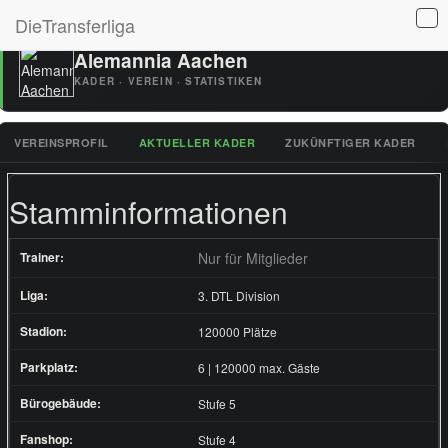
DieTransferliga
Alemannia Aachen
KADER · VEREIN · STATISTIKEN
VEREINSPROFIL
AKTUELLER KADER
ZUKÜNFTIGER KADER
Stamminformationen
Trainer:
Nur für Mitglieder
Liga:
3. DTL Division
Stadion:
120000 Plätze
Parkplatz:
6 | 120000 max. Gäste
Bürogebäude:
Stufe 5
Fanshop:
Stufe 4