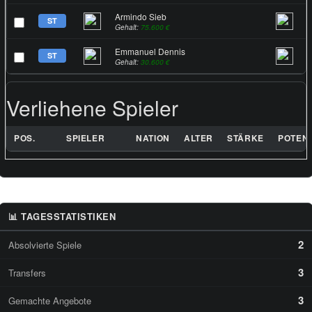
Armindo Sieb
ST
Gehalt:
75.600 €
Emmanuel Dennis
ST
Gehalt:
30.600 €
Verliehene Spieler
POS.
SPIELER
NATION
ALTER
STÄRKE
POTENZ
📊 TAGESSTATISTIKEN
2
Absolvierte Spiele
3
Transfers
3
Gemachte Angebote