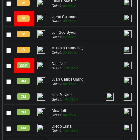
Elias Cobbaut
IV
Gehalt:
55.800 €
Jorne Spileers
IV
Gehalt:
57.600 €
Jun Soo Byeon
IV
Gehalt:
21.600 €
Mustafa Eskihellaç
LV
Gehalt:
37.800 €
Dan Neil
ZDM
Gehalt:
117.000 €
Juan Carlos Gauto
RM
Gehalt:
55.800 €
Ismaël Koné
ZM
Gehalt:
144.000 €
Alex Tóth
ZM
Gehalt:
99.000 €
Diego Luna
LM
Gehalt:
130.714 €