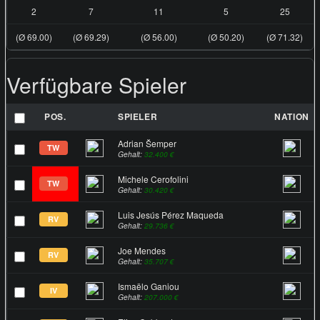
2
7
11
5
25
(Ø 69.00)
(Ø 69.29)
(Ø 56.00)
(Ø 50.20)
(Ø 71.32)
Verfügbare Spieler
POS.
SPIELER
NATION
Adrian Šemper
TW
Gehalt:
32.400 €
Michele Cerofolini
TW
Gehalt:
30.420 €
Luis Jesús Pérez Maqueda
RV
Gehalt:
29.736 €
Joe Mendes
RV
Gehalt:
35.707 €
Ismaëlo Ganiou
IV
Gehalt:
207.000 €