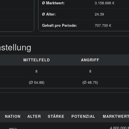
Ø Marktwert:
3.158.696 €
Ø Alter:
24.39
Gehalt pro Periode:
707.700 €
stellung
MITTELFELD
ANGRIFF
8
8
(Ø 54.88)
(Ø 48.75)
NATION
ALTER
STÄRKE
POTENZIAL
MARKTWER
4.600.000 