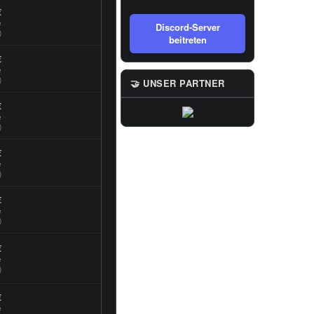
€
e
Discord-Server
)
beitreten
€
e
)
🤝 UNSER PARTNER
€
e
)
€
e
)
€
e
)
€
e
)
€
e