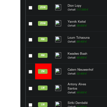
Dion Lopy
ZDM
Gehalt:
117.000 €
Yannik Keitel
ZDM
Gehalt:
39.600 €
Loum Tchaouna
RM
Gehalt:
68.400 €
Kwadwo Baah
RM
Gehalt:
48.600 €
Calem Nieuwenhof
ZM
Gehalt:
32.400 €
Antony Alves
LM
Santos
Gehalt:
48.600 €
Siriki Dembélé
LM
Gehalt:
21.600 €