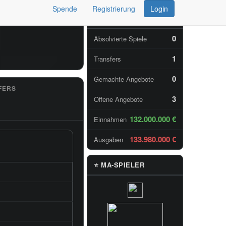
Spende
Registrierung
Login
📊 TAGESSTATISTIKEN
0
Absolvierte Spiele
1
Transfers
0
Gemachte Angebote
FERS
3
Offene Angebote
132.000.000 €
Einnahmen
133.980.000 €
Ausgaben
⭐ MA-SPIELER