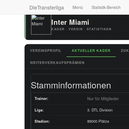
DieTransferliga
Menü
Statistik-Bereich
Inter Miami
KADER · VEREIN · STATISTIKEN
VEREINSPROFIL
AKTUELLER KADER
ZUK
WEITERVERKAUFSPRÄMIEN
Stamminformationen
Trainer:
Nur für Mitglieder
Liga:
3. DTL Division
Stadion:
89000 Plätze