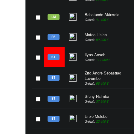
Babatunde Akinsola
LM
Gehalt:
41.400 €
Mateo Lisica
RF
Gehalt:
99.000 €
Ilyas Ansah
ST
Gehalt:
117.000 €
Zito André Sebastião
ST
Luvumbo
Gehalt:
68.400 €
Bruny Nsimba
ST
Gehalt:
37.800 €
Enzo Molebe
ST
Gehalt:
23.400 €