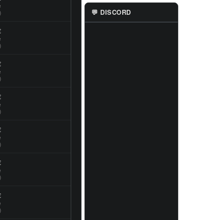
e
💬 DISCORD
)
€
e
)
€
e
)
€
e
)
€
e
)
€
e
)
€
e
)