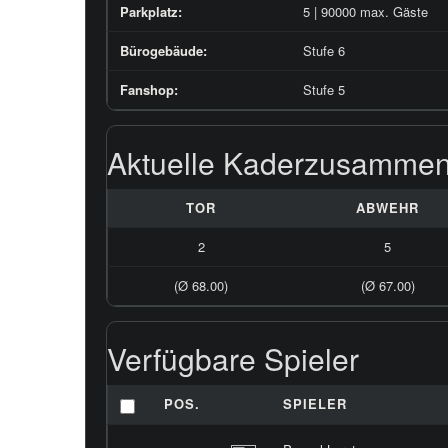
Parkplatz:
5 | 90000 max. Gäste
Bürogebäude:
Stufe 6
Fanshop:
Stufe 5
Aktuelle Kaderzusammen
TOR
ABWEHR
2
5
(Ø 68.00)
(Ø 67.00)
Verfügbare Spieler
POS.
SPIELER