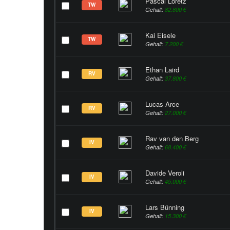
Pascal Loretz
TW
Gehalt:
82.800 €
Kai Eisele
TW
Gehalt:
7.200 €
Ethan Laird
RV
Gehalt:
37.800 €
Lucas Arce
RV
Gehalt:
27.000 €
Rav van den Berg
IV
Gehalt:
68.400 €
Davide Veroli
IV
Gehalt:
45.000 €
Lars Bünning
IV
Gehalt:
15.300 €