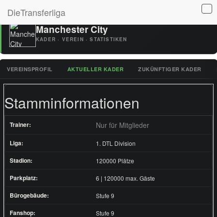
DieTransferliga
Manchester City
KADER · VEREIN · STATISTIKEN
VEREINSPROFIL
AKTUELLER KADER
ZUKÜNFTIGER KADER
Stamminformationen
Trainer:
Nur für Mitglieder
Liga:
1. DTL Division
Stadion:
120000 Plätze
Parkplatz:
6 | 120000 max. Gäste
Bürogebäude:
Stufe 9
Fanshop:
Stufe 9