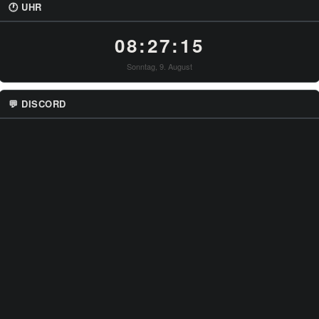
🕐 UHR
08:27:15
Sonntag, 9. August
💬 DISCORD