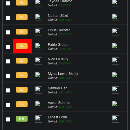
Jaydee Canvot
IV
Gehalt:
63.000 €
Nathan Zézé
IV
Gehalt:
108.000 €
Linus Gechter
IV
Gehalt:
52.200 €
Fabio Gruber
IV
Gehalt:
36.000 €
Nico O'Reilly
LV
Gehalt:
54.864 €
Myles Lewis-Skelly
LV
Gehalt:
560.000 €
Samuel Dahl
LV
Gehalt:
181.440 €
Aaron Zehnter
LV
Gehalt:
120.000 €
Ernest Poku
RM
Gehalt:
306.000 €