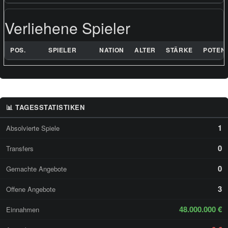
Verliehene Spieler
POS.
SPIELER
NATION
ALTER
STÄRKE
POTENZ
📊 TAGESSTATISTIKEN
1
Absolvierte Spiele
0
Transfers
0
Gemachte Angebote
3
Offene Angebote
48.000.000 €
Einnahmen