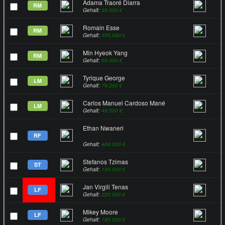
Adama Traoré Diarra
RM
Gehalt:
99.000 €
Romain Esse
RM
Gehalt:
355.680 €
Min Hyeok Yang
RM
Gehalt:
66.000 €
Tyrique George
LM
Gehalt:
79.200 €
Carlos Manuel Cardoso Mané
LM
Gehalt:
49.500 €
Ethan Nwaneri
RF
Gehalt:
468.000 €
Stefanos Tzimas
ST
Gehalt:
100.000 €
Jan Virgili Tenas
LF
Gehalt:
220.556 €
Mikey Moore
LF
Gehalt:
180.000 €