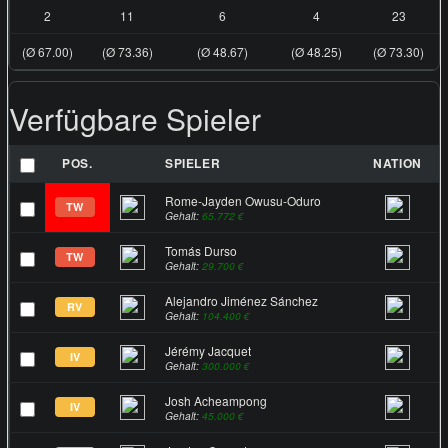
2
11
6
4
23
(Ø 67.00)
(Ø 73.36)
(Ø 48.67)
(Ø 48.25)
(Ø 73.30)
Verfügbare Spieler
POS.
SPIELER
NATION
Rome-Jayden Owusu-Oduro
TW
Gehalt:
65.772 €
Tomás Durso
TW
Gehalt:
29.700 €
Alejandro Jiménez Sánchez
RV
Gehalt:
104.400 €
Jérémy Jacquet
IV
Gehalt:
300.000 €
Josh Acheampong
IV
Gehalt:
45.000 €