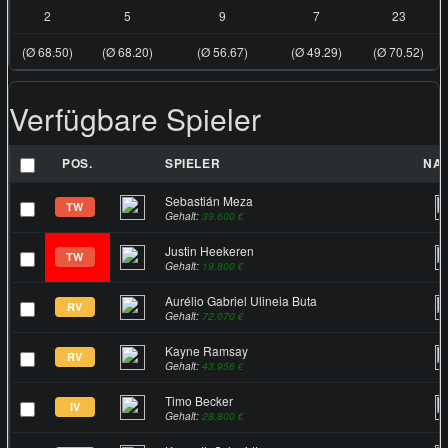
2
5
9
7
23
(Ø 68.50)
(Ø 68.20)
(Ø 56.67)
(Ø 49.29)
(Ø 70.52)
Verfügbare Spieler
POS.
SPIELER
NAT
Sebastián Meza
TW
Gehalt:
39.600 €
Justin Heekeren
TW
Gehalt:
19.800 €
Aurélio Gabriel Ulineia Buta
RV
Gehalt:
72.070 €
Kayne Ramsay
RV
Gehalt:
43.956 €
Timo Becker
IV
Gehalt:
28.800 €