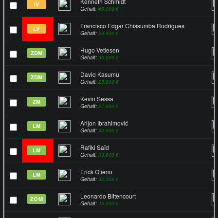
Kenneth Schmidt
IV
Gehalt:
45.000 €
Francisco Edgar Chissumba Rodrigues
LV
Gehalt:
59.400 €
Hugo Vetlesen
ZDM
Gehalt:
39.600 €
David Kasumu
ZDM
Gehalt:
25.200 €
Kevin Sessa
ZM
Gehalt:
27.000 €
Arijon Ibrahimović
LM
Gehalt:
90.000 €
Rafiki Saïd
LM
Gehalt:
39.600 €
Erick Otieno
LM
Gehalt:
32.256 €
Leonardo Bittencourt
ZOM
Gehalt:
45.000 €