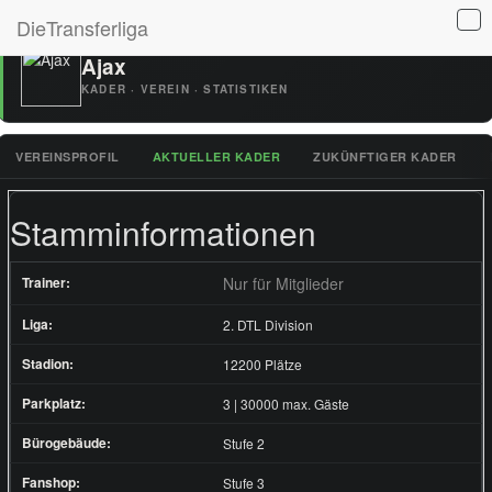
DieTransferliga
Ajax
KADER · VEREIN · STATISTIKEN
VEREINSPROFIL
AKTUELLER KADER
ZUKÜNFTIGER KADER
Stamminformationen
Trainer:
Nur für Mitglieder
Liga:
2. DTL Division
Stadion:
12200 Plätze
Parkplatz:
3 | 30000 max. Gäste
Bürogebäude:
Stufe 2
Fanshop:
Stufe 3