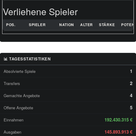
Verliehene Spieler
POS.
SPIELER
NATION
ALTER
STÄRKE
POTENZ
📊 TAGESSTATISTIKEN
1
Absolvierte Spiele
2
Transfers
4
Gemachte Angebote
5
Offene Angebote
192.430.315 €
Einnahmen
145.893.913 €
Ausgaben