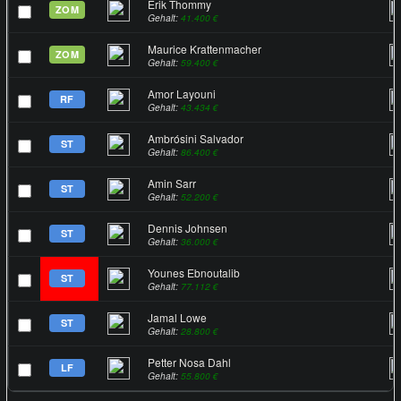
Erik Thommy
ZOM
Gehalt:
41.400 €
Maurice Krattenmacher
ZOM
Gehalt:
59.400 €
Amor Layouni
RF
Gehalt:
43.434 €
Ambrósini Salvador
ST
Gehalt:
86.400 €
Amin Sarr
ST
Gehalt:
52.200 €
Dennis Johnsen
ST
Gehalt:
36.000 €
Younes Ebnoutalib
ST
Gehalt:
77.112 €
Jamal Lowe
ST
Gehalt:
28.800 €
Petter Nosa Dahl
LF
Gehalt:
55.800 €