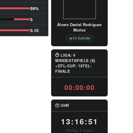
59%
3
Álvaro Daniel Rodríguez
Muñoz
3.10
12 Aufrufe
👁
⏱ LIGA: 4
MINDESTSPIELE (8)
+DTL-CUP: 16TEL-
FINALE
00:00:00
🕐 UHR
13:16:52
Sonntag, 9. August