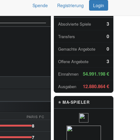
Spende
Registrierung
Login
📊 TAGESSTATISTIKEN
3
Absolvierte Spiele
0
Transfers
0
Gemachte Angebote
3
Offene Angebote
54.991.198 €
Einnahmen
12.880.864 €
Ausgaben
⭐ MA-SPIELER
PARIS FC
8
7