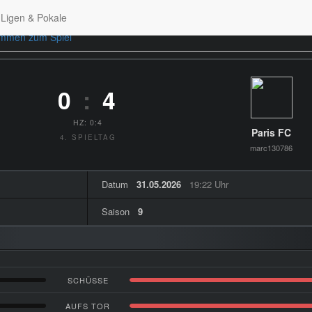
Ligen & Pokale
immen zum Spiel
0
:
4
HZ: 0:4
Paris FC
4. SPIELTAG
marc130786
Datum
31.05.2026
19:22 Uhr
Saison
9
SCHÜSSE
AUFS TOR