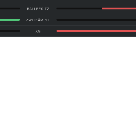
BALLBESITZ
ZWEIKÄMPFE
XG