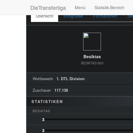
DieTransferliga
Menü
Statistik-Bereich
Übersicht
Ereignisse
Formationen
St
Besiktas
BESIKTAS1903
Wettbewerb
1. DTL Division
Zuschauer
117.138
STATISTIKEN
BESIKTAS
3
3