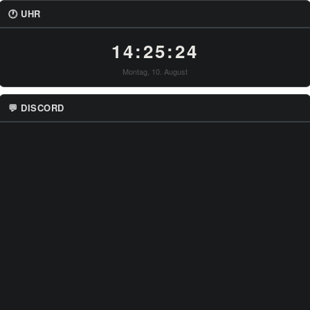
🕐 UHR
14:25:25
Montag, 10. August
💬 DISCORD