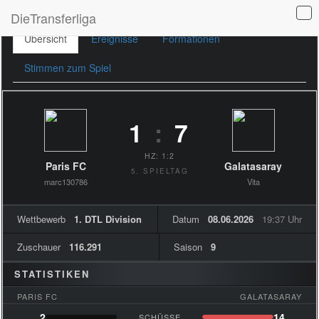
DieTransferliga
Übersicht
Ereignisse
Formationen
Stimmen zum Spiel
1
:
7
HZ: 1:2
Paris FC
Galatasaray
5. SPIELTAG
marc130786
Vita
Wettbewerb
1. DTL Division
Datum
08.06.2026
19:37 Uhr
Zuschauer
116.291
Saison
9
STATISTIKEN
PARIS FC
GALATASARAY
2
14
SCHÜSSE