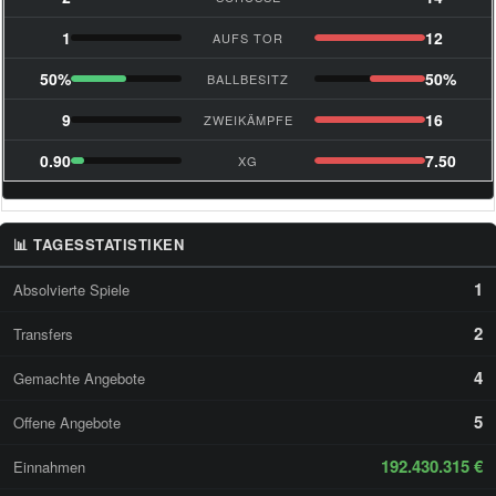
1
12
AUFS TOR
50%
50%
BALLBESITZ
9
16
ZWEIKÄMPFE
0.90
7.50
XG
📊 TAGESSTATISTIKEN
1
Absolvierte Spiele
2
Transfers
4
Gemachte Angebote
5
Offene Angebote
192.430.315 €
Einnahmen