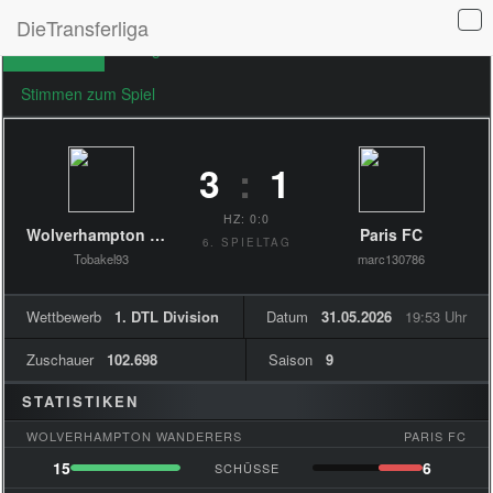
DieTransferliga
Übersicht
Ereignisse
Formationen
Stimmen zum Spiel
3
:
1
HZ: 0:0
Wolverhampton Wanderers
Paris FC
6. SPIELTAG
Tobakel93
marc130786
Wettbewerb
1. DTL Division
Datum
31.05.2026
19:53 Uhr
Zuschauer
102.698
Saison
9
STATISTIKEN
WOLVERHAMPTON WANDERERS
PARIS FC
15
6
SCHÜSSE