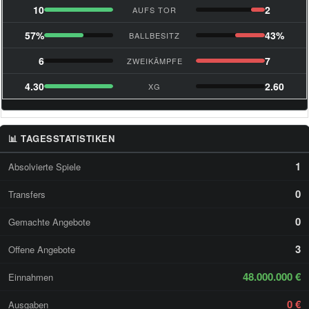
10
2
AUFS TOR
57%
43%
BALLBESITZ
6
7
ZWEIKÄMPFE
4.30
2.60
XG
📊 TAGESSTATISTIKEN
1
Absolvierte Spiele
0
Transfers
0
Gemachte Angebote
3
Offene Angebote
48.000.000 €
Einnahmen
0 €
Ausgaben