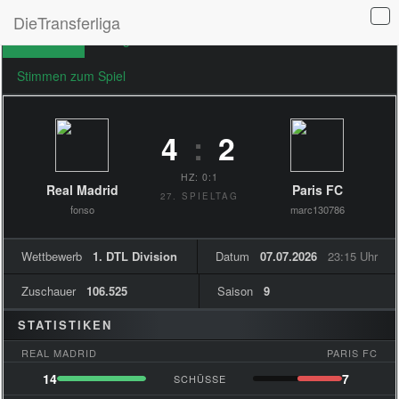
DieTransferliga
Übersicht
Ereignisse
Formationen
Stimmen zum Spiel
4
:
2
HZ: 0:1
Real Madrid
Paris FC
27. SPIELTAG
fonso
marc130786
Wettbewerb
1. DTL Division
Datum
07.07.2026
23:15 Uhr
Zuschauer
106.525
Saison
9
STATISTIKEN
REAL MADRID
PARIS FC
14
7
SCHÜSSE