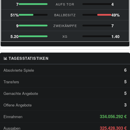
7
4
AUFS TOR
51%
49%
BALLBESITZ
9
7
ZWEIKÄMPFE
5.20
1.40
XG
📊 TAGESSTATISTIKEN
6
Absolvierte Spiele
5
Transfers
5
Gemachte Angebote
3
Offene Angebote
334.056.292 €
Einnahmen
325.428.303 €
Ausgaben