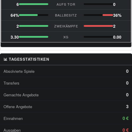
6
0
AUFS TOR
64%
36%
BALLBESITZ
2
2
ZWEIKÄMPFE
3.30
0.00
XG
📊 TAGESSTATISTIKEN
0
Absolvierte Spiele
0
Transfers
0
Gemachte Angebote
3
Offene Angebote
0 €
Einnahmen
0 €
Ausgaben