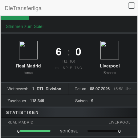
DieTransferliga
Übersicht
Ereignisse
Formationen
Stimmen zum Spiel
6
:
0
HZ: 6:0
Real Madrid
Liverpool
29. SPIELTAG
fonso
Brannne
Wettbewerb
1. DTL Division
Datum
08.07.2026
15:52 Uhr
Zuschauer
118.346
Saison
9
STATISTIKEN
REAL MADRID
LIVERPOOL
6
0
SCHÜSSE