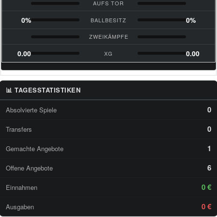
AUFS TOR
0%
0%
BALLBESITZ
ZWEIKÄMPFE
0.00
0.00
XG
📊 TAGESSTATISTIKEN
0
Absolvierte Spiele
0
Transfers
1
Gemachte Angebote
6
Offene Angebote
0 €
Einnahmen
0 €
Ausgaben