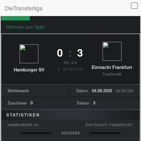
DieTransferliga
Übersicht
Ereignisse
Formationen
Stimmen zum Spiel
0
:
3
HZ: 0:0
Eintracht Frankfurt
Hamburger SV
3. SPIELTAG
TinoChino95
Wettbewerb
Datum
04.09.2025
22:30 Uhr
Zuschauer
0
Saison
5
STATISTIKEN
HAMBURGER SV
EINTRACHT FRANKFURT
SCHÜSSE