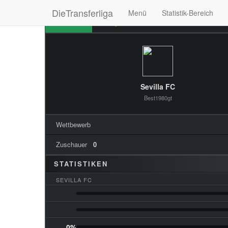
DieTransferliga
Menü
Statistik-Bereich
Übersicht
Ereignisse
Formationen
Stim
Sevilla FC
Best1980gt
Wettbewerb
Zuschauer
0
STATISTIKEN
SEVILLA FC
0%