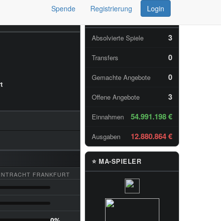
Spende
Registrierung
Login
📊 TAGESSTATISTIKEN
3
Absolvierte Spiele
0
Transfers
0
Gemachte Angebote
t
3
Offene Angebote
54.991.198 €
Einnahmen
12.880.864 €
Ausgaben
⭐ MA-SPIELER
INTRACHT FRANKFURT
0%