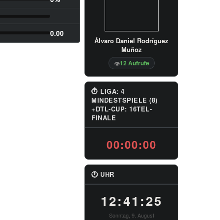
0.00
Álvaro Daniel Rodríguez
Muñoz
12 Aufrufe
👁
⏱ LIGA: 4
MINDESTSPIELE (8)
+DTL-CUP: 16TEL-
FINALE
00:00:00
🕐 UHR
12:41:26
Sonntag, 9. August