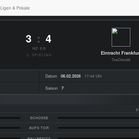
Ligen & Pokale
men zum Spiel
3
:
4
HZ: 0:0
Eintracht Frankfur
2. SPIELTAG
TinoChino95
Datum
06.02.2026
17:44 Uhr
Saison
7
E
SCHÜSSE
AUFS TOR
BALLBESITZ