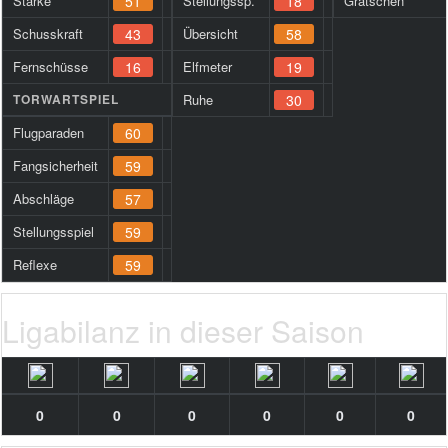
Stärke
51
Stellungssp.
18
Grätschen
Schusskraft
43
Übersicht
58
Fernschüsse
16
Elfmeter
19
TORWARTSPIEL
Ruhe
30
Flugparaden
60
Fangsicherheit
59
Abschläge
57
Stellungsspiel
59
Reflexe
59
Ligabilanz in dieser Saison
0
0
0
0
0
0