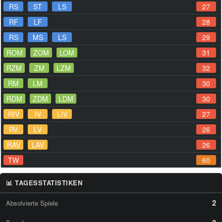
RS
ST
LS
27
RF
LF
28
RS
MS
LS
29
ROM
ZOM
LOM
31
RZM
ZM
LZM
32
RM
LM
30
RDM
ZDM
LDM
30
RIV
IV
LIV
27
RV
LV
26
RAV
LAV
26
TW
60
📊 TAGESSTATISTIKEN
2
Absolvierte Spiele