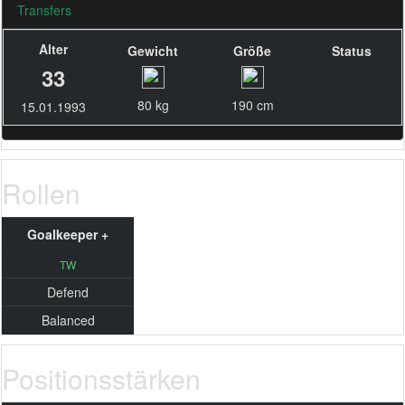
Transfers
Alter
Gewicht
Größe
Status
33
80 kg
190 cm
15.01.1993
Rollen
Goalkeeper +
TW
Defend
Balanced
Positionsstärken