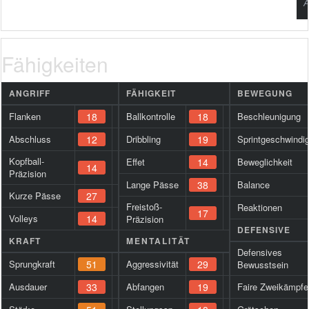
A
Fähigkeiten
ANGRIFF
FÄHIGKEIT
BEWEGUNG
Flanken
18
Ballkontrolle
18
Beschleunigung
Abschluss
12
Dribbling
19
Sprintgeschwindig
Kopfball-
Effet
14
Beweglichkeit
14
Präzision
Lange Pässe
38
Balance
Kurze Pässe
27
Freistoß-
Reaktionen
17
Volleys
14
Präzision
DEFENSIVE
KRAFT
MENTALITÄT
Defensives
Sprungkraft
51
Aggressivität
29
Bewusstsein
Ausdauer
33
Abfangen
19
Faire Zweikämpfe