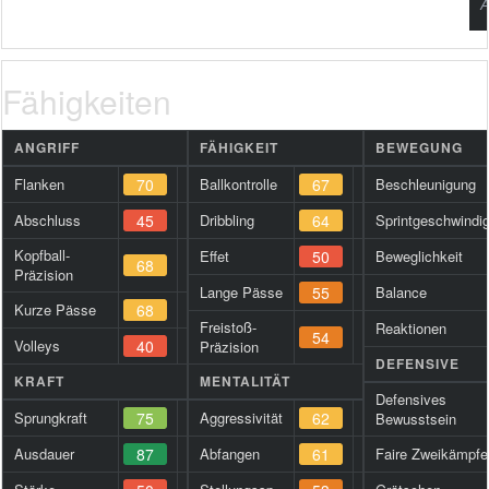
A
Fähigkeiten
ANGRIFF
FÄHIGKEIT
BEWEGUNG
Flanken
70
Ballkontrolle
67
Beschleunigung
Abschluss
45
Dribbling
64
Sprintgeschwindig
Kopfball-
Effet
50
Beweglichkeit
68
Präzision
Lange Pässe
55
Balance
Kurze Pässe
68
Freistoß-
Reaktionen
54
Volleys
40
Präzision
DEFENSIVE
KRAFT
MENTALITÄT
Defensives
Sprungkraft
75
Aggressivität
62
Bewusstsein
Ausdauer
87
Abfangen
61
Faire Zweikämpfe