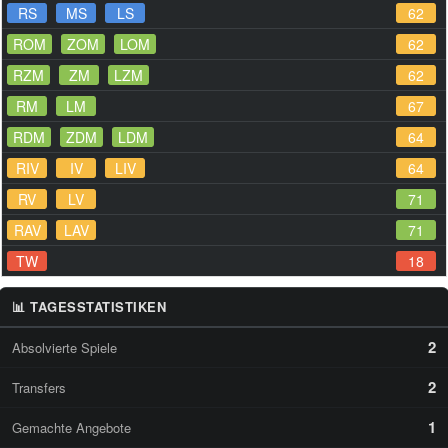
RS
MS
LS
62
ROM
ZOM
LOM
62
RZM
ZM
LZM
62
RM
LM
67
RDM
ZDM
LDM
64
RIV
IV
LIV
64
RV
LV
71
RAV
LAV
71
TW
18
📊 TAGESSTATISTIKEN
2
Absolvierte Spiele
2
Transfers
1
Gemachte Angebote