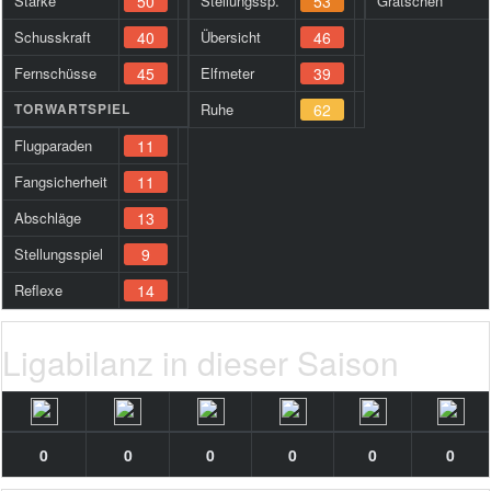
Stärke
50
Stellungssp.
53
Grätschen
Schusskraft
40
Übersicht
46
Fernschüsse
45
Elfmeter
39
TORWARTSPIEL
Ruhe
62
Flugparaden
11
Fangsicherheit
11
Abschläge
13
Stellungsspiel
9
Reflexe
14
Ligabilanz in dieser Saison
0
0
0
0
0
0