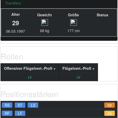
Transfers
Alter
Gewicht
Größe
Status
29
68 kg
177 cm
06.03.1997
Rollen
Offensiver Flügelvert.-Profi +
Flügelvert.-Profi +
LV
LV
Positionsstärken
RS
ST
LS
59
RF
LF
66