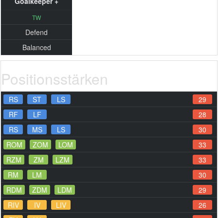
Goalkeeper +
TW
Defend
Balanced
Positionsstärken
RS
ST
LS
29
RF
LF
28
RS
MS
LS
30
ROM
ZOM
LOM
33
RZM
ZM
LZM
33
RM
LM
30
RDM
ZDM
LDM
29
RIV
IV
LIV
26