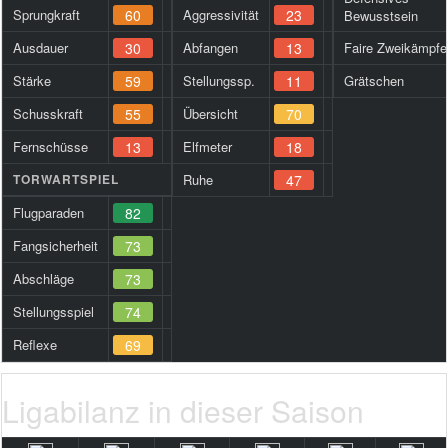
Sprungkraft
60
Aggressivität
23
Bewusstsein
Ausdauer
30
Abfangen
13
Faire Zweikämpfe
Stärke
59
Stellungssp.
11
Grätschen
Schusskraft
55
Übersicht
70
Fernschüsse
13
Elfmeter
18
TORWARTSPIEL
Ruhe
47
Flugparaden
82
Fangsicherheit
73
Abschläge
73
Stellungsspiel
74
Reflexe
69
Ligabilanz in dieser Saison