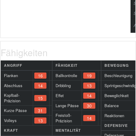
S
S
A
Fähigkeiten
ANGRIFF
FÄHIGKEIT
BEWEGUNG
Flanken
16
Ballkontrolle
19
Beschleunigung
Abschluss
14
Dribbling
13
Sprintgeschwindig
Kopfball-
Effet
14
Beweglichkeit
15
Präzision
Lange Pässe
30
Balance
Kurze Pässe
31
Freistoß-
Reaktionen
14
Volleys
13
Präzision
DEFENSIVE
KRAFT
MENTALITÄT
Defensives