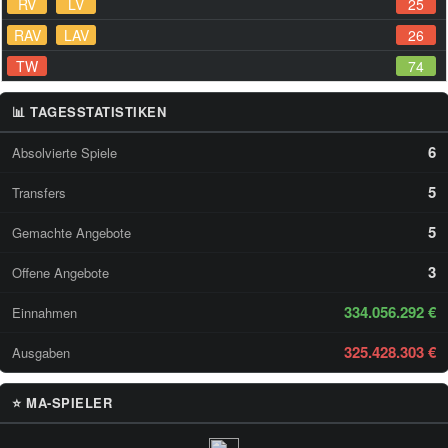
RV
LV
25
RAV
LAV
26
TW
74
📊 TAGESSTATISTIKEN
6
Absolvierte Spiele
5
Transfers
5
Gemachte Angebote
3
Offene Angebote
334.056.292 €
Einnahmen
325.428.303 €
Ausgaben
⭐ MA-SPIELER