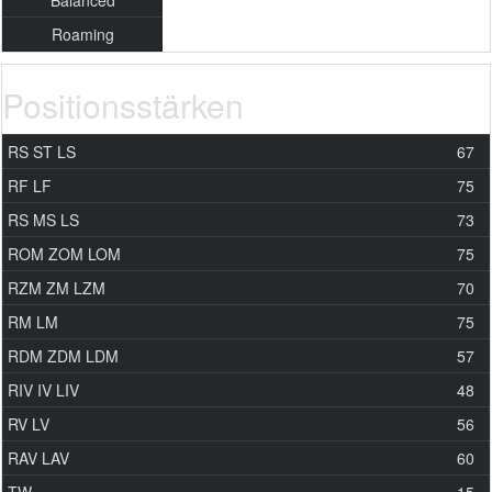
Balanced
Roaming
Positionsstärken
RS
ST
LS
67
RF
LF
75
RS
MS
LS
73
ROM
ZOM
LOM
75
RZM
ZM
LZM
70
RM
LM
75
RDM
ZDM
LDM
57
RIV
IV
LIV
48
RV
LV
56
RAV
LAV
60