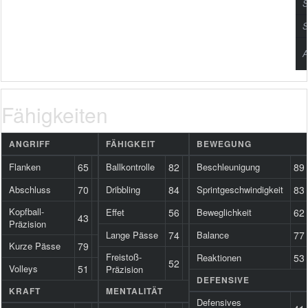
S
S
A
Fähigkeiten
ANGRIFF
FÄHIGKEIT
BEWEGUNG
Flanken
65
Ballkontrolle
82
Beschleunigung
89
Abschluss
70
Dribbling
84
Sprintgeschwindigkeit
83
Kopfball-
Effet
56
Beweglichkeit
62
43
Präzision
Lange Pässe
74
Balance
77
Kurze Pässe
79
Freistoß-
Reaktionen
53
52
Volleys
51
Präzision
DEFENSIVE
KRAFT
MENTALITÄT
Defensives