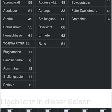
41
Sprungkraft
59
Aggressivität
48
Bewusstsein
Ausdauer
61
Abfangen
33
Faire Zweikämpfe
41
Stärke
49
Stellungssp.
66
Grätschen
37
Schusskraft
55
Übersicht
68
Fernschüsse
61
Elfmeter
62
TORWARTSPIEL
Ruhe
51
Flugparaden
11
Fangsicherheit
6
Abschläge
13
Stellungsspiel
11
Reflexe
8
Ligabilanz in dieser Saison