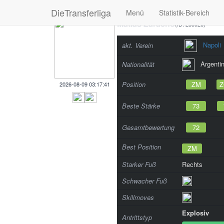
DieTransferliga
Menü
Statistik-Bereich
Matías Zaracho
(ID: 235926)
Napoli
akt. Verein
Argentin
Nationalität
Position
ZM
2026-08-09 03:17:41
Beste Stärke
73
Gesamtbewertung
72
Best Position
ZM
Starker Fuß
Rechts
Schwacher Fuß
Skillmoves
Explosiv
Antrittstyp