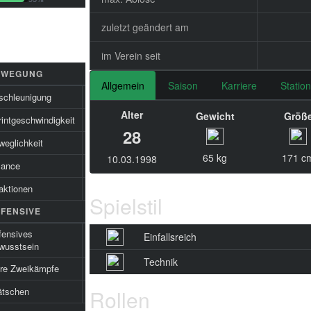
zuletzt geändert am
im Verein seit
EWEGUNG
Allgemein
Saison
Karriere
Statio
schleunigung
88
Alter
Gewicht
Größ
intgeschwindigkeit
83
28
weglichkeit
87
65 kg
171 c
10.03.1998
lance
89
aktionen
70
Spielstil
FENSIVE
fensives
Einfallsreich
65
wusstsein
Technik
ire Zweikämpfe
67
ätschen
Rollen
62