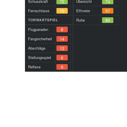
Schusskraft
72
Übersicht
74
Fernschüsse
70
Elfmeter
57
TORWARTSPIEL
Ruhe
80
Flugparaden
8
Fangsicherheit
14
Abschläge
12
Stellungsspiel
6
Reflexe
9