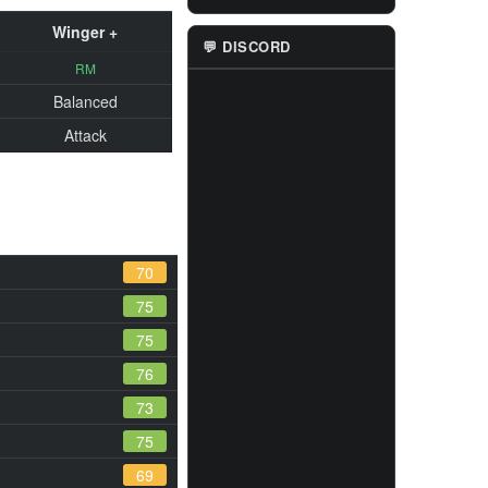
Winger +
💬 DISCORD
RM
Balanced
Attack
70
75
75
76
73
75
69