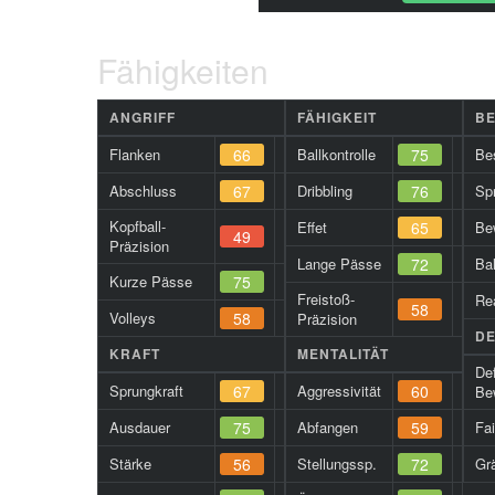
Fähigkeiten
ANGRIFF
FÄHIGKEIT
B
Flanken
66
Ballkontrolle
75
Be
Abschluss
67
Dribbling
76
Spr
Kopfball-
Effet
65
Be
49
Präzision
Lange Pässe
72
Ba
Kurze Pässe
75
Freistoß-
Re
58
Volleys
58
Präzision
DE
KRAFT
MENTALITÄT
De
Sprungkraft
67
Aggressivität
60
Be
Ausdauer
75
Abfangen
59
Fa
Stärke
56
Stellungssp.
72
Gr