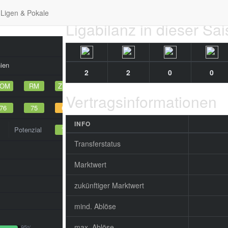
Ligen & Pokale
Ligabilanz in dieser Sa
ien
2
2
0
0
ZOM
RM
ZDM
Vertragsinformationen
76
75
69
INFO
Potenzial
72
Transferstatus
Marktwert
zukünftiger Marktwert
mind. Ablöse
max. Ablöse
95%