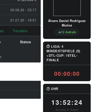
09.08.26 - 03:17
21.07.26 - 18:51
Álvaro Daniel Rodríguez
Muñoz
nen
Transfers
12 Aufrufe
👁
e
Status
⏱ LIGA: 4
MINDESTSPIELE (8)
+DTL-CUP: 16TEL-
m
FINALE
00:00:00
🕐 UHR
13:52:24
Sonntag, 9. August