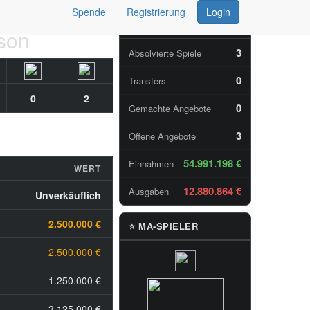
Spende
Registrierung
Login
📊 TAGESSTATISTIKEN
ison
3
Absolvierte Spiele
0
Transfers
0
2
0
Gemachte Angebote
3
Offene Angebote
54.991.198 €
Einnahmen
WERT
12.880.864 €
Ausgaben
Unverkäuflich
2.500.000 €
⭐ MA-SPIELER
2.500.000 €
1.250.000 €
3.125.000 €