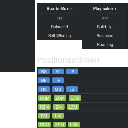
Box-to-Box +
Playmaker +
ZM
ZOM
Balanced
Build-Up
Ball-Winning
Balanced
Roaming
Positionsstärken
RS
ST
LS
RF
LF
RS
MS
LS
ROM
ZOM
LOM
RZM
ZM
LZM
RM
LM
RDM
ZDM
LDM