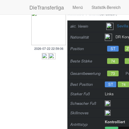
DieTransferliga
Menü
Statistik-Bereich
Afimico Pululu
(ID: 239267)
Sevilla
akt. Verein
DR Kon
Nationalität
Position
ST
2026-07-22 22:59:06
Beste Stärke
74
Gesamtbewertung
73
Po
Best Position
ST
74
Starker Fuß
Links
Schwacher Fuß
Skillmoves
Kontrolliert
Antrittstyp