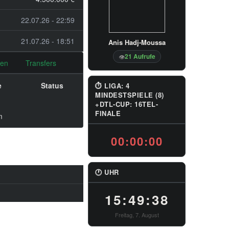
22.07.26 - 22:59
21.07.26 - 18:51
Anis Hadj-Moussa
21 Aufrufe
👁
nen
Transfers
e
Status
⏱ LIGA: 4
MINDESTSPIELE (8)
+DTL-CUP: 16TEL-
FINALE
m
00:00:00
🕐 UHR
15:49:39
Freitag, 7. August