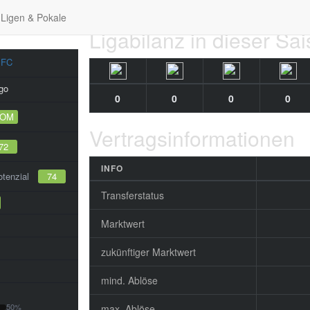
Ligen & Pokale
Ligabilanz in dieser Sa
 FC
go
0
0
0
0
ZOM
Vertragsinformationen
72
INFO
tenzial
74
Transferstatus
Marktwert
zukünftiger Marktwert
mind. Ablöse
50%
max. Ablöse