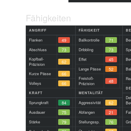
Fähigkeiten
ANGRIFF
FÄHIGKEIT
B
Flanken
49
Ballkontrolle
71
Be
Abschluss
73
Dribbling
73
Spr
Kopfball-
Effet
45
Be
62
Präzision
Lange Pässe
52
Ba
Kurze Pässe
66
Freistoß-
Re
48
Volleys
66
Präzision
DE
KRAFT
MENTALITÄT
De
Sprungkraft
84
Aggressivität
62
Be
Ausdauer
75
Abfangen
21
Fa
Stärke
79
Stellungssp.
76
Gr