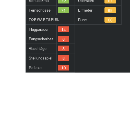
Schusskraft
72
Übersicht
67
Fernschüsse
71
Elfmeter
68
TORWARTSPIEL
Ruhe
66
Flugparaden
14
Fangsicherheit
8
Abschläge
8
Stellungsspiel
8
Reflexe
10