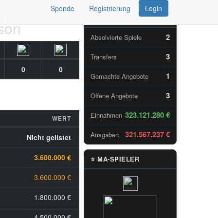
Spende
Registrierung
Login
📊 TAGESSTATISTIKEN
ison
2
Absolvierte Spiele
3
Transfers
0
0
1
Gemachte Angebote
3
Offene Angebote
323.121.280 €
Einnahmen
WERT
321.567.237 €
Ausgaben
Nicht gelistet
3.600.000 €
⭐ MA-SPIELER
3.600.000 €
1.800.000 €
4.500.000 €