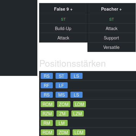
False 9 +
Poacher +
ST
ST
Build-Up
Attack
Attack
Support
Versatile
Positionsstärken
RS
ST
LS
RF
LF
RS
MS
LS
ROM
ZOM
LOM
RZM
ZM
LZM
RM
LM
RDM
ZDM
LDM