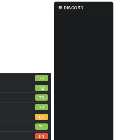
💬 DISCORD
74
72
73
72
64
71
50