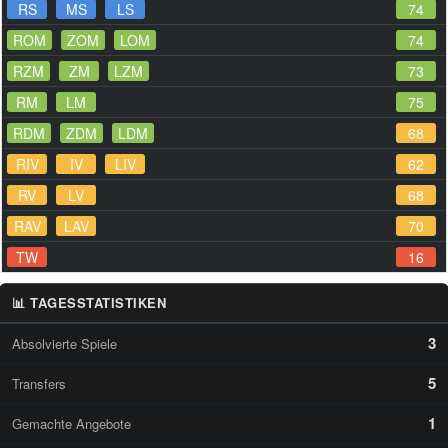
RS
MS
LS
74
ROM
ZOM
LOM
74
RZM
ZM
LZM
73
RM
LM
75
RDM
ZDM
LDM
68
RIV
IV
LIV
62
RV
LV
68
RAV
LAV
70
TW
16
📊 TAGESSTATISTIKEN
3
Absolvierte Spiele
5
Transfers
1
Gemachte Angebote