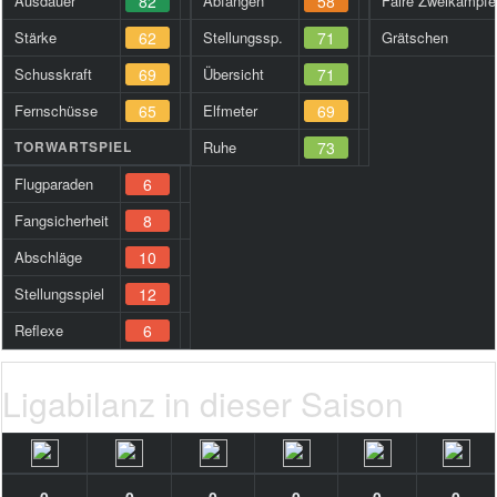
Ausdauer
82
Abfangen
58
Faire Zweikämpfe
Stärke
62
Stellungssp.
71
Grätschen
Schusskraft
69
Übersicht
71
Fernschüsse
65
Elfmeter
69
TORWARTSPIEL
Ruhe
73
Flugparaden
6
Fangsicherheit
8
Abschläge
10
Stellungsspiel
12
Reflexe
6
Ligabilanz in dieser Saison