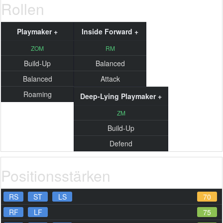
Rollen
Playmaker +
Inside Forward +
ZOM
RM
Build-Up
Balanced
Balanced
Attack
Roaming
Deep-Lying Playmaker +
ZM
Build-Up
Defend
Positionsstärken
RS
ST
LS
70
RF
LF
75