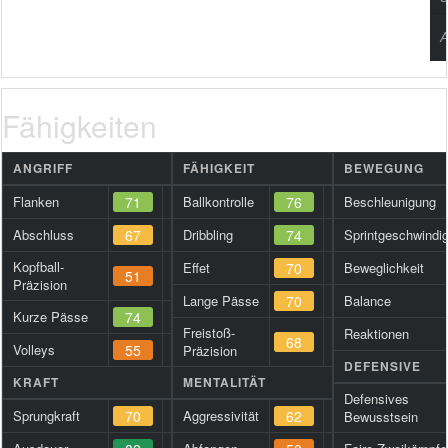
A
Fähigkeiten
ANGRIFF
FÄHIGKEIT
BEWEGUNG
Flanken
71
Ballkontrolle
76
Beschleunigung
Abschluss
67
Dribbling
74
Sprintgeschwindig
Kopfball-
Effet
70
Beweglichkeit
51
Präzision
Lange Pässe
70
Balance
Kurze Pässe
74
Freistoß-
Reaktionen
68
Volleys
55
Präzision
DEFENSIVE
KRAFT
MENTALITÄT
Defensives
Sprungkraft
70
Aggressivität
62
Bewusstsein