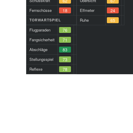
Schusskraft
62
Übersicht
67
Fernschüsse
18
Elfmeter
24
TORWARTSPIEL
Ruhe
65
Flugparaden
76
Fangsicherheit
71
Abschläge
83
Stellungsspiel
73
Reflexe
78