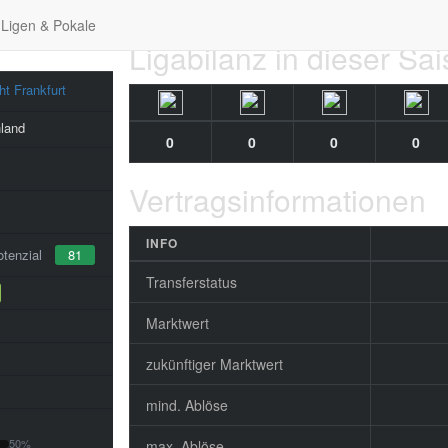
Ligen & Pokale
Ligabilanz in dieser Sa
ht Frankfurt
land
0
0
0
0
Vertragsinformationen
INFO
tenzial
81
Transferstatus
Marktwert
zukünftiger Marktwert
mind. Ablöse
50%
max. Ablöse