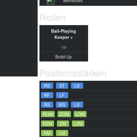
Beinarbeit
Rollen
Ball-Playing
Keeper +
TW
Build-Up
Positionsstärken
RS
ST
LS
RF
LF
RS
MS
LS
ROM
ZOM
LOM
RZM
ZM
LZM
RM
LM