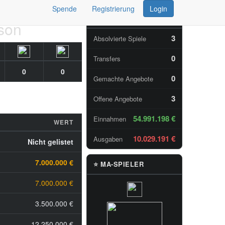
Spende
Registrierung
Login
📊 TAGESSTATISTIKEN
ison
3
Absolvierte Spiele
0
Transfers
0
0
0
Gemachte Angebote
3
Offene Angebote
54.991.198 €
Einnahmen
WERT
10.029.191 €
Ausgaben
Nicht gelistet
7.000.000 €
⭐ MA-SPIELER
7.000.000 €
3.500.000 €
12.250.000 €