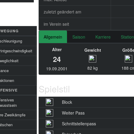
zuletzt geändert am
im Verein seit
EWEGUNG
Allgemein
Saison
Karriere
Statio
schleunigung
28
Alter
Gewicht
Größ
intgeschwindigkeit
29
24
weglichkeit
31
82 kg
188 c
19.09.2001
lance
42
aktionen
69
Spielstil
FENSIVE
fensives
Block
15
wusstsein
Weiter Pass
ire Zweikämpfe
15
Schnittstellenpass
ätschen
15