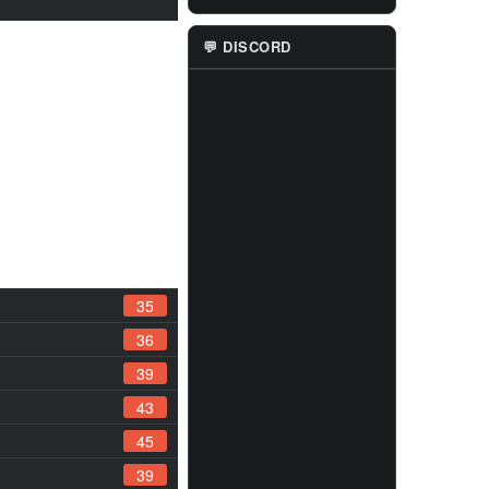
💬 DISCORD
35
36
39
43
45
39