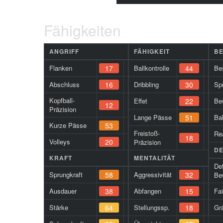
Fähigkeiten
ANGRIFF
FÄHIGKEIT
B
Flanken
17
Ballkontrolle
44
Be
Abschluss
16
Dribbling
30
Spr
Kopfball-
Effet
22
Be
12
Präzision
Lange Pässe
51
Ba
Kurze Pässe
53
Freistoß-
Re
18
Volleys
20
Präzision
DE
KRAFT
MENTALITÄT
De
Sprungkraft
58
Aggressivität
32
Be
Ausdauer
38
Abfangen
15
Fa
Stärke
64
Stellungssp.
18
Gr