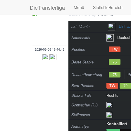
DieTransferliga
Menü
Statistik-Bereich
Diant Ramaj
(ID: 248478)
Eintrac
akt. Verein
Deutsch
Nationalität
Position
TW
2026-08-08 18:44:48
Beste Stärke
75
Gesamtbewertung
75
Po
Best Position
TW
72
Starker Fuß
Rechts
Schwacher Fuß
Skillmoves
Kontrolliert
Antrittstyp