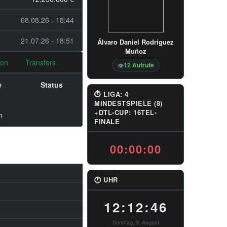
08.08.26 - 18:44
21.07.26 - 18:51
Álvaro Daniel Rodríguez
Muñoz
nen
Transfers
12 Aufrufe
👁
e
Status
⏱ LIGA: 4
MINDESTSPIELE (8)
+DTL-CUP: 16TEL-
m
FINALE
00:00:00
🕐 UHR
12:12:47
Sonntag, 9. August