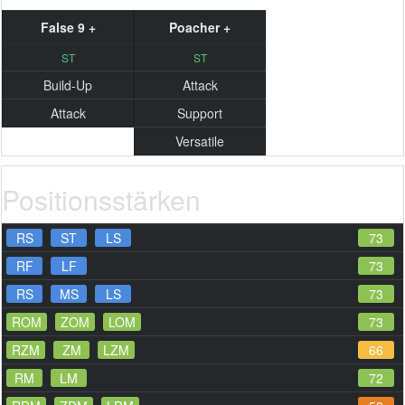
False 9 +
Poacher +
ST
ST
Build-Up
Attack
Attack
Support
Versatile
Positionsstärken
RS
ST
LS
73
RF
LF
73
RS
MS
LS
73
ROM
ZOM
LOM
73
RZM
ZM
LZM
66
RM
LM
72