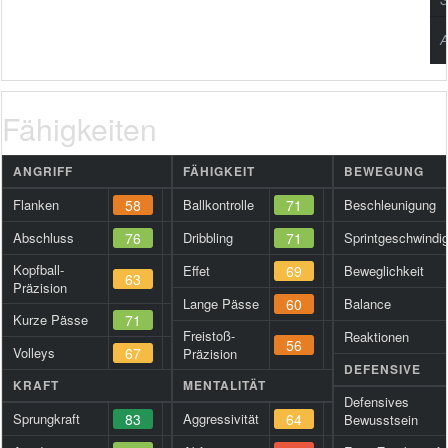
A
Fähigkeiten
ANGRIFF
FÄHIGKEIT
BEWEGUNG
Flanken
58
Ballkontrolle
71
Beschleunigung
Abschluss
76
Dribbling
71
Sprintgeschwindig
Kopfball-
Effet
69
Beweglichkeit
63
Präzision
Lange Pässe
60
Balance
Kurze Pässe
71
Freistoß-
Reaktionen
56
Volleys
67
Präzision
DEFENSIVE
KRAFT
MENTALITÄT
Defensives
Sprungkraft
83
Aggressivität
64
Bewusstsein