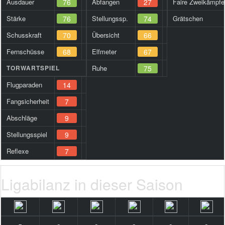
Ausdauer
76
Abfangen
27
Faire Zweikämpfe
Stärke
76
Stellungssp.
74
Grätschen
Schusskraft
70
Übersicht
66
Fernschüsse
68
Elfmeter
67
TORWARTSPIEL
Ruhe
75
Flugparaden
14
Fangsicherheit
7
Abschläge
9
Stellungsspiel
9
Reflexe
7
Ligabilanz in dieser Saison