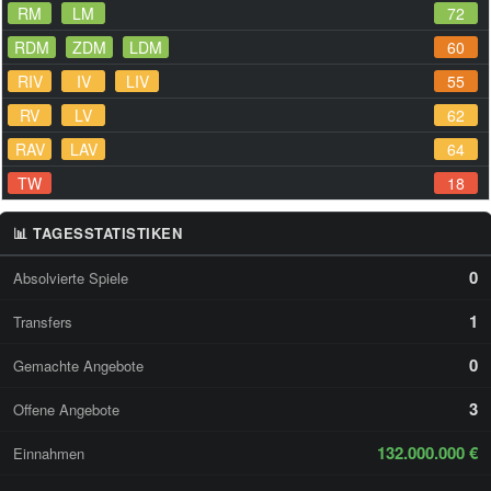
RM
LM
72
RDM
ZDM
LDM
60
RIV
IV
LIV
55
RV
LV
62
RAV
LAV
64
TW
18
📊 TAGESSTATISTIKEN
0
Absolvierte Spiele
1
Transfers
0
Gemachte Angebote
3
Offene Angebote
132.000.000 €
Einnahmen