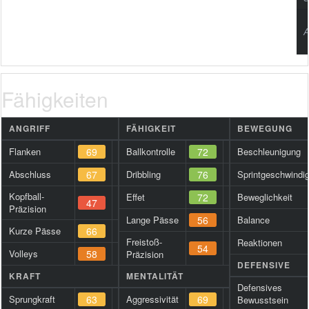
A
Fähigkeiten
ANGRIFF
FÄHIGKEIT
BEWEGUNG
Flanken
69
Ballkontrolle
72
Beschleunigung
Abschluss
67
Dribbling
76
Sprintgeschwindig
Kopfball-
Effet
72
Beweglichkeit
47
Präzision
Lange Pässe
56
Balance
Kurze Pässe
66
Freistoß-
Reaktionen
54
Volleys
58
Präzision
DEFENSIVE
KRAFT
MENTALITÄT
Defensives
Sprungkraft
63
Aggressivität
69
Bewusstsein