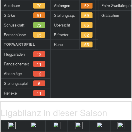
Ausdauer
70
Abfangen
52
Faire Zweikämpfe
Stärke
51
Stellungssp.
69
Grätschen
Schusskraft
72
Übersicht
65
Fernschüsse
65
Elfmeter
62
TORWARTSPIEL
Ruhe
65
Flugparaden
13
Fangsicherheit
11
Abschläge
12
Stellungsspiel
6
Reflexe
11
Ligabilanz in dieser Saison