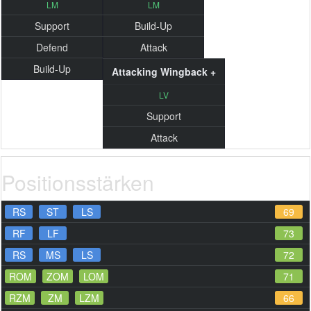
LM
LM
Support
Build-Up
Defend
Attack
Build-Up
Attacking Wingback +
LV
Support
Attack
Positionsstärken
RS
ST
LS
69
RF
LF
73
RS
MS
LS
72
ROM
ZOM
LOM
71
RZM
ZM
LZM
66