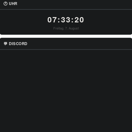
🕐 UHR
07:33:20
Freitag, 7. August
💬 DISCORD