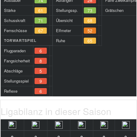
Ausdauer
74
Abfangen
28
Faire Zweikämpfe
Stärke
61
Stellungssp.
73
Grätschen
Schusskraft
71
Übersicht
68
Fernschüsse
67
Elfmeter
52
TORWARTSPIEL
Ruhe
65
Flugparaden
6
Fangsicherheit
8
Abschläge
5
Stellungsspiel
9
Reflexe
6
Ligabilanz in dieser Saison