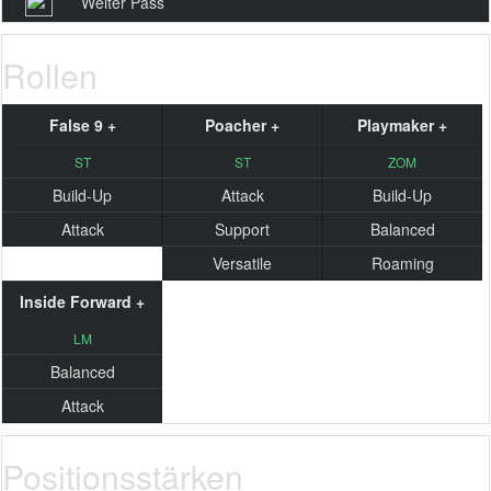
Weiter Pass
Rollen
False 9 +
Poacher +
Playmaker +
ST
ST
ZOM
Build-Up
Attack
Build-Up
Attack
Support
Balanced
Versatile
Roaming
Inside Forward +
LM
Balanced
Attack
Positionsstärken