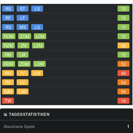
RS
ST
LS
72
RF
LF
73
RS
MS
LS
72
ROM
ZOM
LOM
72
RZM
ZM
LZM
66
RM
LM
72
RDM
ZDM
LDM
52
RIV
IV
LIV
46
RV
LV
54
RAV
LAV
56
TW
15
📊 TAGESSTATISTIKEN
1
Absolvierte Spiele