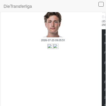
DieTransferliga
Wi
B
(ID:
256
a
2026-07-23 09:05:51
N
P
B
G
B
S
S
S