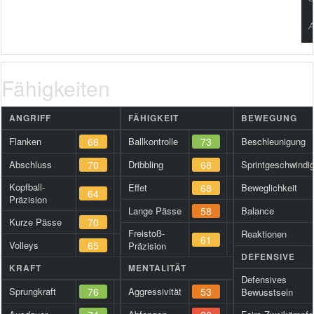
A
Fähigkeiten
ANGRIFF
FÄHIGKEIT
BEWEGUNG
Flanken
66
Ballkontrolle
73
Beschleunigung
Abschluss
70
Dribbling
68
Sprintgeschwindig
Kopfball-
Effet
68
Beweglichkeit
64
Präzision
Lange Pässe
58
Balance
Kurze Pässe
70
Freistoß-
Reaktionen
61
Volleys
65
Präzision
DEFENSIVE
KRAFT
MENTALITÄT
Defensives
Sprungkraft
76
Aggressivität
53
Bewusstsein