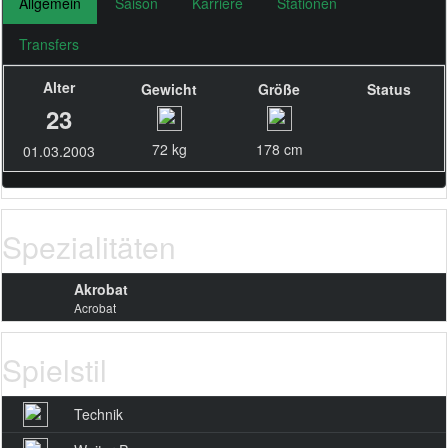
Allgemein
Saison
Karriere
Stationen
Transfers
Alter
Gewicht
Größe
Status
23
72 kg
178 cm
01.03.2003
Spezialitäten
Akrobat
Acrobat
Spielstil
Technik