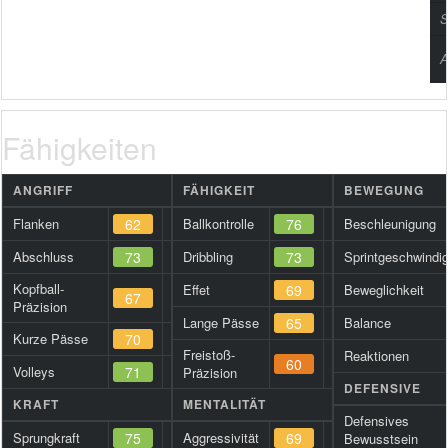
S
A
Fähigkeiten
ANGRIFF
FÄHIGKEIT
BEWEGUNG
Flanken
62
Ballkontrolle
76
Beschleunigung
Abschluss
73
Dribbling
73
Sprintgeschwindig
Kopfball-
Effet
69
Beweglichkeit
67
Präzision
Lange Pässe
65
Balance
Kurze Pässe
70
Freistoß-
Reaktionen
60
Volleys
71
Präzision
DEFENSIVE
KRAFT
MENTALITÄT
Defensives
Sprungkraft
75
Aggressivität
69
Bewusstsein