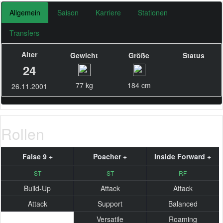
Allgemein
Saison
Karriere
Stationen
Transfers
Alter
Gewicht
Größe
Status
24
77 kg
184 cm
26.11.2001
Rollen
False 9 +
Poacher +
Inside Forward +
ST
ST
RF
Build-Up
Attack
Attack
Attack
Support
Balanced
Versatile
Roaming