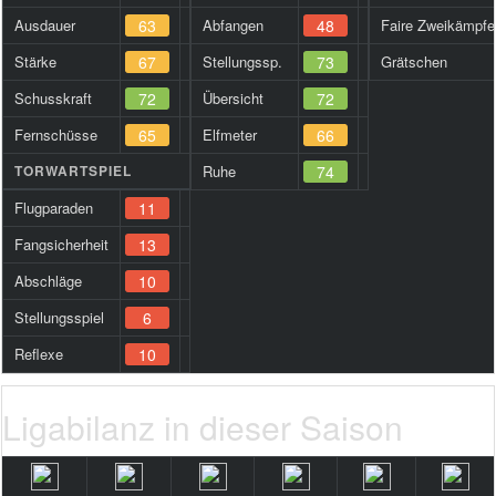
Ausdauer
63
Abfangen
48
Faire Zweikämpfe
Stärke
67
Stellungssp.
73
Grätschen
Schusskraft
72
Übersicht
72
Fernschüsse
65
Elfmeter
66
TORWARTSPIEL
Ruhe
74
Flugparaden
11
Fangsicherheit
13
Abschläge
10
Stellungsspiel
6
Reflexe
10
Ligabilanz in dieser Saison