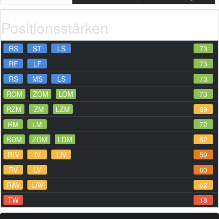
Positionsstärken
RS
ST
LS
73
RF
LF
73
RS
MS
LS
73
ROM
ZOM
LOM
73
RZM
ZM
LZM
69
RM
LM
72
RDM
ZDM
LDM
62
RIV
IV
LIV
59
RV
LV
60
RAV
LAV
62
TW
18