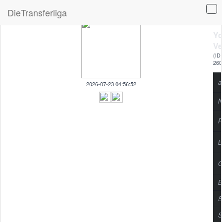
DieTransferliga
Yo
Ve
(ID:
260
a
2026-07-23 04:56:52
N
P
B
G
B
S
S