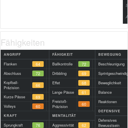
S
A
Fähigkeiten
ANGRIFF
FÄHIGKEIT
BEWEGUNG
Flanken
64
Ballkontrolle
72
Beschleunigung
Abschluss
72
Dribbling
69
Sprintgeschwindig
Kopfball-
Effet
68
Beweglichkeit
66
Präzision
Lange Pässe
61
Balance
Kurze Pässe
69
Freistoß-
Reaktionen
60
Volleys
60
Präzision
DEFENSIVE
KRAFT
MENTALITÄT
Defensives
Sprungkraft
76
Aggressivität
62
Bewusstsein