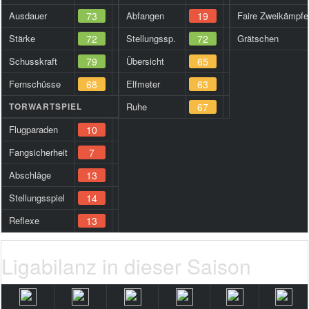
Ausdauer
73
Abfangen
19
Faire Zweikämpfe
Stärke
72
Stellungssp.
72
Grätschen
Schusskraft
79
Übersicht
65
Fernschüsse
68
Elfmeter
63
TORWARTSPIEL
Ruhe
67
Flugparaden
10
Fangsicherheit
7
Abschläge
13
Stellungsspiel
14
Reflexe
13
Ligabilanz in dieser Saison