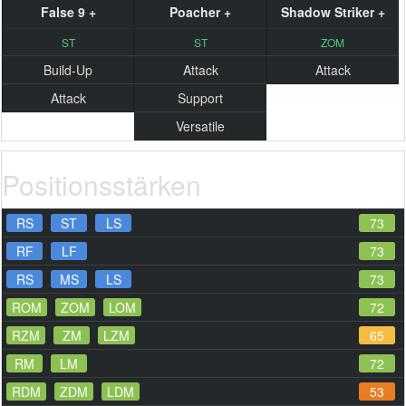
False 9 +
Poacher +
Shadow Striker +
ST
ST
ZOM
Build-Up
Attack
Attack
Attack
Support
Versatile
Positionsstärken
RS
ST
LS
73
RF
LF
73
RS
MS
LS
73
ROM
ZOM
LOM
72
RZM
ZM
LZM
65
RM
LM
72
RDM
ZDM
LDM
53