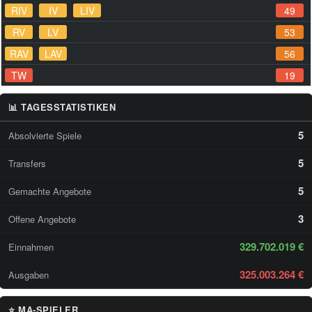
RIV
IV
LIV
49
RV
LV
53
RAV
LAV
56
TW
19
📊 TAGESSTATISTIKEN
5
Absolvierte Spiele
5
Transfers
5
Gemachte Angebote
3
Offene Angebote
329.702.019 €
Einnahmen
325.003.264 €
Ausgaben
⭐ MA-SPIELER