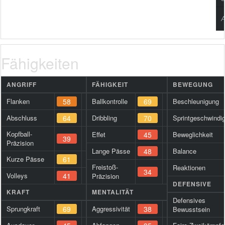
A
Fähigkeiten
ANGRIFF
FÄHIGKEIT
BEWEGUNG
Flanken
58
Ballkontrolle
69
Beschleunigung
Abschluss
64
Dribbling
70
Sprintgeschwindig
Kopfball-
Effet
45
Beweglichkeit
39
Präzision
Lange Pässe
48
Balance
Kurze Pässe
61
Freistoß-
Reaktionen
34
Volleys
41
Präzision
DEFENSIVE
KRAFT
MENTALITÄT
Defensives
Sprungkraft
69
Aggressivität
38
Bewusstsein