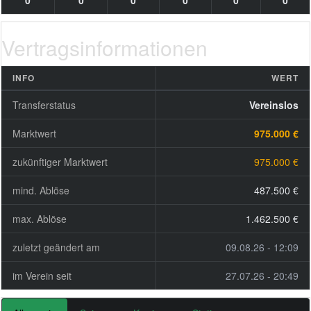
0
0
0
0
0
0
Vertragsinformationen
INFO
WERT
Transferstatus
Vereinslos
Marktwert
975.000 €
zukünftiger Marktwert
975.000 €
mind. Ablöse
487.500 €
max. Ablöse
1.462.500 €
zuletzt geändert am
09.08.26 - 12:09
im Verein seit
27.07.26 - 20:49