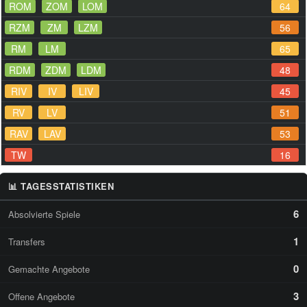
ROM
ZOM
LOM
64
RZM
ZM
LZM
56
RM
LM
65
RDM
ZDM
LDM
48
RIV
IV
LIV
45
RV
LV
51
RAV
LAV
53
TW
16
📊 TAGESSTATISTIKEN
6
Absolvierte Spiele
1
Transfers
0
Gemachte Angebote
3
Offene Angebote