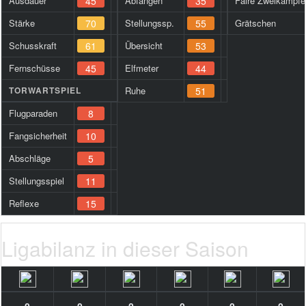
Ausdauer
45
Abfangen
35
Faire Zweikämpfe
Stärke
70
Stellungssp.
55
Grätschen
Schusskraft
61
Übersicht
53
Fernschüsse
45
Elfmeter
44
TORWARTSPIEL
Ruhe
51
Flugparaden
8
Fangsicherheit
10
Abschläge
5
Stellungsspiel
11
Reflexe
15
Ligabilanz in dieser Saison