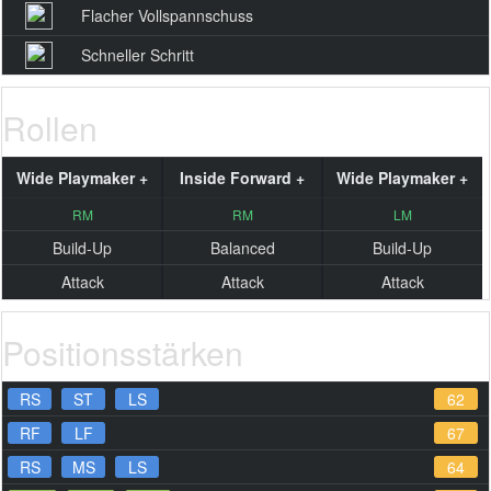
Flacher Vollspannschuss
Schneller Schritt
Rollen
Wide Playmaker +
Inside Forward +
Wide Playmaker +
RM
RM
LM
Build-Up
Balanced
Build-Up
Attack
Attack
Attack
Positionsstärken
RS
ST
LS
62
RF
LF
67
RS
MS
LS
64