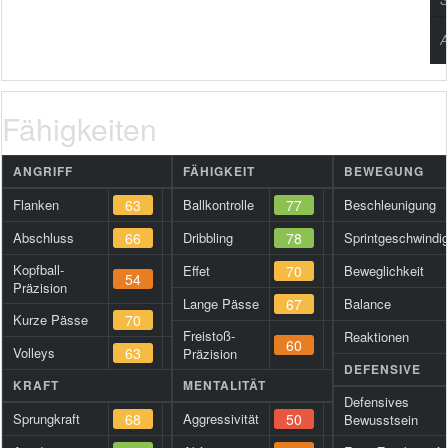
A
Fähigkeiten
ANGRIFF
FÄHIGKEIT
BEWEGUNG
Flanken
63
Ballkontrolle
77
Beschleunigung
Abschluss
66
Dribbling
78
Sprintgeschwindig
Kopfball-
Effet
70
Beweglichkeit
54
Präzision
Lange Pässe
67
Balance
Kurze Pässe
70
Freistoß-
Reaktionen
60
Volleys
63
Präzision
DEFENSIVE
KRAFT
MENTALITÄT
Defensives
Sprungkraft
68
Aggressivität
50
Bewusstsein