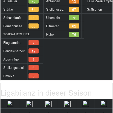
Ausdauer
76
Abfangen
52
Faire Zweikämpfe
Stärke
64
Stellungssp.
67
Grätschen
Schusskraft
69
Übersicht
72
Fernschüsse
68
Elfmeter
62
TORWARTSPIEL
Ruhe
76
Flugparaden
7
Fangsicherheit
12
Abschläge
9
Stellungsspiel
6
Reflexe
5
Ligabilanz in dieser Saison