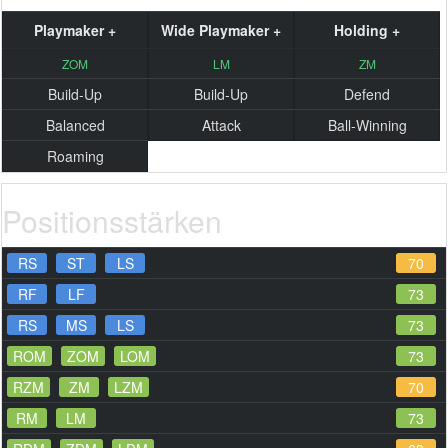
Playmaker +
Wide Playmaker +
Holding +
ZOM
LM
ZM
Build-Up
Build-Up
Defend
Balanced
Attack
Ball-Winning
Roaming
Positionsstärken
RS
ST
LS
70
RF
LF
73
RS
MS
LS
73
ROM
ZOM
LOM
73
RZM
ZM
LZM
70
RM
LM
73