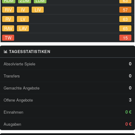
RDM
ZDM
LDM
63
RIV
IV
LIV
57
RV
LV
63
RAV
LAV
65
TW
15
📊 TAGESSTATISTIKEN
0
Absolvierte Spiele
0
Transfers
0
Gemachte Angebote
3
Offene Angebote
0 €
Einnahmen
0 €
Ausgaben