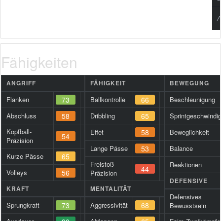
A
Fähigkeiten
ANGRIFF
FÄHIGKEIT
BEWEGUNG
Flanken
73
Ballkontrolle
66
Beschleunigung
Abschluss
58
Dribbling
65
Sprintgeschwindig
Kopfball-
Effet
58
Beweglichkeit
54
Präzision
Lange Pässe
53
Balance
Kurze Pässe
65
Freistoß-
Reaktionen
44
Volleys
56
Präzision
DEFENSIVE
KRAFT
MENTALITÄT
Defensives
Sprungkraft
73
Aggressivität
68
Bewusstsein