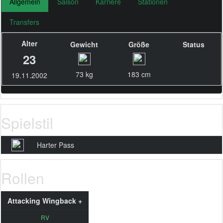
Allgemein
Saison
Karriere
Stationen
Transfers
Alter
Gewicht
Größe
Status
23
73 kg
183 cm
19.11.2002
Spielstil
Harter Pass
Rollen
Attacking Wingback +
RV