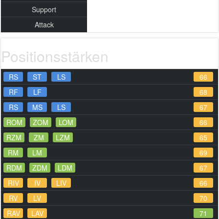
Support
Attack
Positionsstärken
RS
ST
LS
66
RF
LF
68
RS
MS
LS
67
ROM
ZOM
LOM
66
RZM
ZM
LZM
65
RM
LM
69
RDM
ZDM
LDM
67
RIV
IV
LIV
66
RV
LV
70
RAV
LAV
71