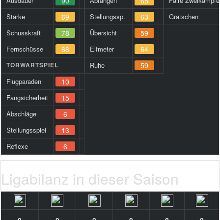
Ausdauer
90
Abfangen
65
Faire Zweikämpfe
Stärke
69
Stellungssp.
63
Grätschen
Schusskraft
78
Übersicht
59
Fernschüsse
68
Elfmeter
64
TORWARTSPIEL
Ruhe
59
Flugparaden
10
Fangsicherheit
15
Abschläge
6
Stellungsspiel
13
Reflexe
6
Ligabilanz in dieser Saison