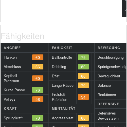
A
Fähigkeiten
ANGRIFF
FÄHIGKEIT
BEWEGUNG
Flanken
60
Ballkontrolle
79
Beschleunigung
Abschluss
66
Dribbling
80
Sprintgeschwindig
Kopfball-
Effet
66
Beweglichkeit
60
Präzision
Lange Pässe
70
Balance
Kurze Pässe
76
Freistoß-
Reaktionen
54
Volleys
58
Präzision
DEFENSIVE
KRAFT
MENTALITÄT
Defensives
Sprungkraft
73
Aggressivität
68
Bewusstsein