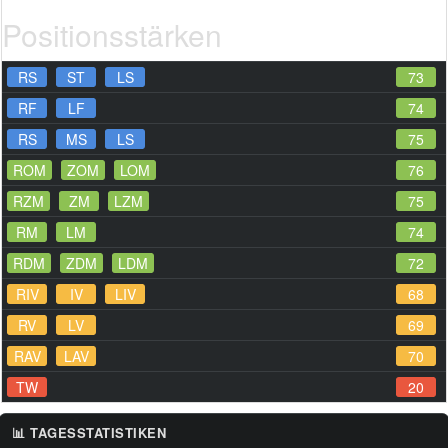
Positionsstärken
RS
ST
LS
73
RF
LF
74
RS
MS
LS
75
ROM
ZOM
LOM
76
RZM
ZM
LZM
75
RM
LM
74
RDM
ZDM
LDM
72
RIV
IV
LIV
68
RV
LV
69
RAV
LAV
70
TW
20
📊 TAGESSTATISTIKEN