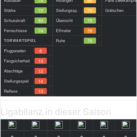
Ausdauer
74
Abfangen
66
Faire Zweikämpfe
Stärke
72
Stellungssp.
70
Grätschen
Schusskraft
80
Übersicht
75
Fernschüsse
74
Elfmeter
58
TORWARTSPIEL
Ruhe
76
Flugparaden
8
Fangsicherheit
13
Abschläge
12
Stellungsspiel
14
Reflexe
13
Ligabilanz in dieser Saison