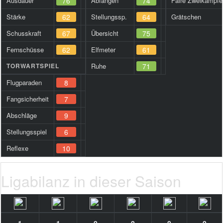
Ausdauer
76
Abfangen
74
Faire Zweikämpfe
Stärke
62
Stellungssp.
64
Grätschen
Schusskraft
67
Übersicht
75
Fernschüsse
62
Elfmeter
61
TORWARTSPIEL
Ruhe
71
Flugparaden
8
Fangsicherheit
7
Abschläge
9
Stellungsspiel
6
Reflexe
10
Ligabilanz in dieser Saison