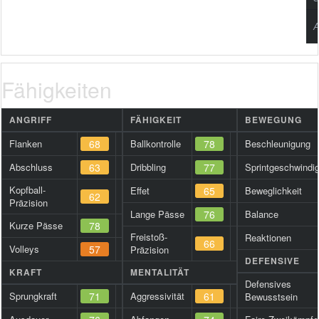
A
Fähigkeiten
ANGRIFF
FÄHIGKEIT
BEWEGUNG
Flanken
68
Ballkontrolle
78
Beschleunigung
Abschluss
63
Dribbling
77
Sprintgeschwindig
Kopfball-
Effet
65
Beweglichkeit
62
Präzision
Lange Pässe
76
Balance
Kurze Pässe
78
Freistoß-
Reaktionen
66
Volleys
57
Präzision
DEFENSIVE
KRAFT
MENTALITÄT
Defensives
Sprungkraft
71
Aggressivität
61
Bewusstsein