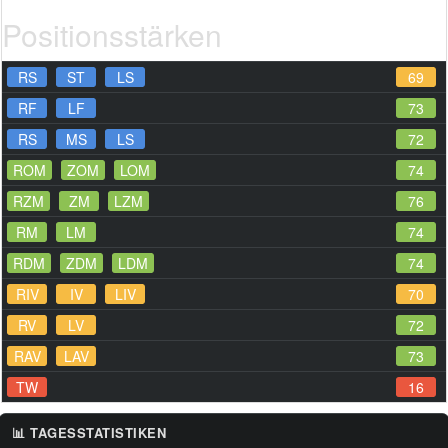
Positionsstärken
RS
ST
LS
69
RF
LF
73
RS
MS
LS
72
ROM
ZOM
LOM
74
RZM
ZM
LZM
76
RM
LM
74
RDM
ZDM
LDM
74
RIV
IV
LIV
70
RV
LV
72
RAV
LAV
73
TW
16
📊 TAGESSTATISTIKEN