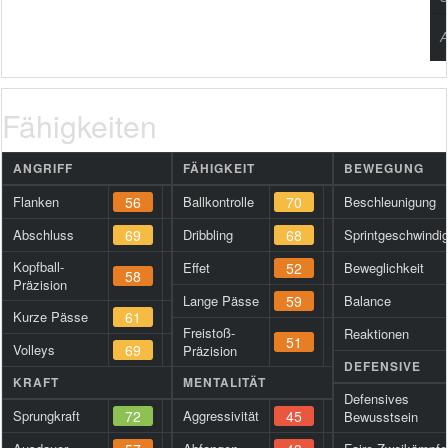
A
Fähigkeiten
ANGRIFF
FÄHIGKEIT
BEWEGUNG
Flanken
56
Ballkontrolle
70
Beschleunigung
Abschluss
69
Dribbling
68
Sprintgeschwindig
Kopfball-
Effet
52
Beweglichkeit
58
Präzision
Lange Pässe
59
Balance
Kurze Pässe
61
Freistoß-
Reaktionen
51
Volleys
69
Präzision
DEFENSIVE
KRAFT
MENTALITÄT
Defensives
Sprungkraft
72
Aggressivität
45
Bewusstsein