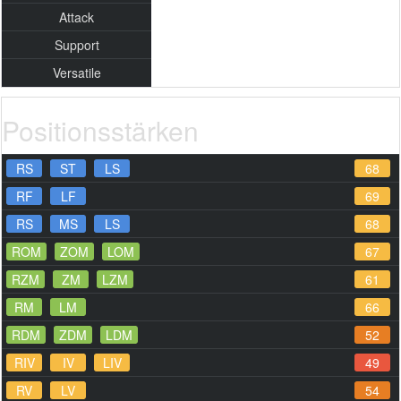
Attack
Support
Versatile
Positionsstärken
RS
ST
LS
68
RF
LF
69
RS
MS
LS
68
ROM
ZOM
LOM
67
RZM
ZM
LZM
61
RM
LM
66
RDM
ZDM
LDM
52
RIV
IV
LIV
49
RV
LV
54