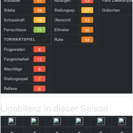
Ausdauer
57
Abfangen
43
Faire Zweikämpfe
Stärke
59
Stellungssp.
67
Grätschen
Schusskraft
70
Übersicht
53
Fernschüsse
71
Elfmeter
60
TORWARTSPIEL
Ruhe
54
Flugparaden
8
Fangsicherheit
11
Abschläge
8
Stellungsspiel
7
Reflexe
6
Ligabilanz in dieser Saison