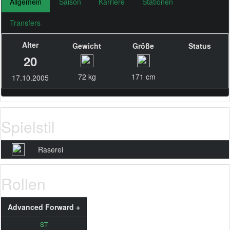
Allgemein
Saison
Karriere
Stationen
Transfers
Alter
Gewicht
Größe
Status
20
72 kg
171 cm
17.10.2005
Spielstil
Raserei
Rollen
Advanced Forward +
ST