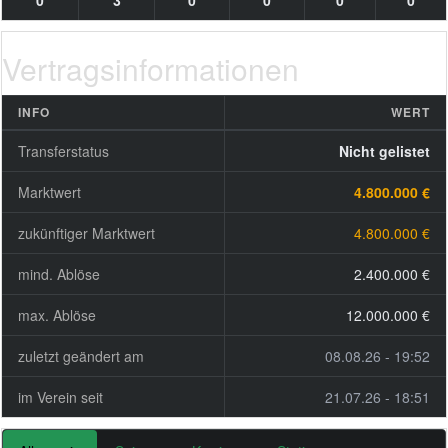
0
3
0
0
0
0
Vertragsinformationen
INFO
WERT
Transferstatus
Nicht gelistet
Marktwert
4.800.000 €
zukünftiger Marktwert
4.800.000 €
mind. Ablöse
2.400.000 €
max. Ablöse
12.000.000 €
zuletzt geändert am
08.08.26 - 19:52
im Verein seit
21.07.26 - 18:51