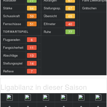
Ausdauer
77
Abfangen
67
Faire Zweikämpfe
Stärke
64
Stellungssp.
67
Grätschen
Schusskraft
59
Übersicht
65
Fernschüsse
51
Elfmeter
40
TORWARTSPIEL
Ruhe
77
Flugparaden
6
Fangsicherheit
11
Abschläge
13
Stellungsspiel
14
Reflexe
7
Ligabilanz in dieser Saison