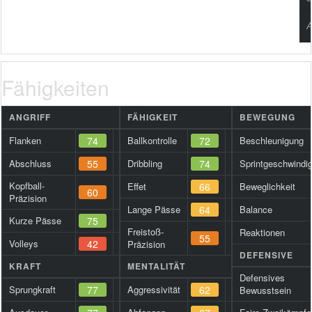
A
Fähigkeiten
ANGRIFF
FÄHIGKEIT
BEWEGUNG
Flanken
74
Ballkontrolle
72
Beschleunigung
Abschluss
55
Dribbling
74
Sprintgeschwindig
Kopfball-
Effet
66
Beweglichkeit
60
Präzision
Lange Pässe
64
Balance
Kurze Pässe
75
Freistoß-
Reaktionen
55
Volleys
42
Präzision
DEFENSIVE
KRAFT
MENTALITÄT
Defensives
Sprungkraft
77
Aggressivität
62
Bewusstsein