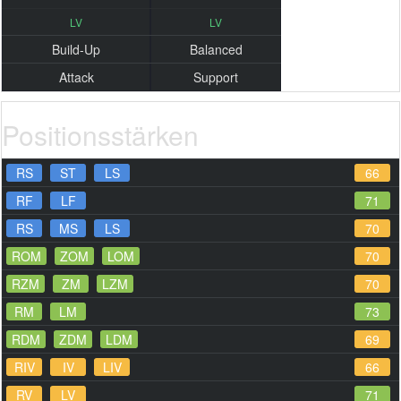
LV
LV
Build-Up
Balanced
Attack
Support
Positionsstärken
RS
ST
LS
66
RF
LF
71
RS
MS
LS
70
ROM
ZOM
LOM
70
RZM
ZM
LZM
70
RM
LM
73
RDM
ZDM
LDM
69
RIV
IV
LIV
66
RV
LV
71