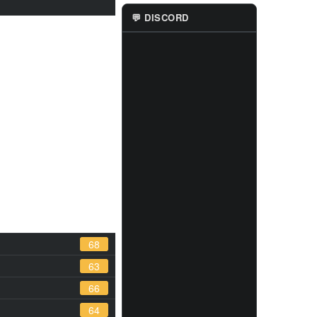
💬 DISCORD
68
63
66
64