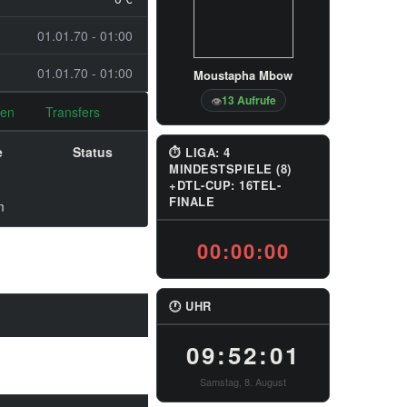
01.01.70 - 01:00
01.01.70 - 01:00
Moustapha Mbow
13 Aufrufe
👁
nen
Transfers
e
Status
⏱ LIGA: 4
MINDESTSPIELE (8)
+DTL-CUP: 16TEL-
FINALE
m
00:00:00
🕐 UHR
09:52:01
Samstag, 8. August