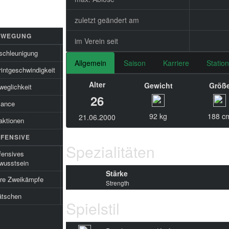
zuletzt geändert am
EWEGUNG
im Verein seit
schleunigung
65
Allgemein
Saison
Karriere
Statio
intgeschwindigkeit
78
Alter
Gewicht
Größ
weglichkeit
73
26
lance
61
92 kg
188 c
21.06.2000
aktionen
69
FENSIVE
Spezialitäten
fensives
21
wusstsein
Stärke
ire Zweikämpfe
19
Strength
ätschen
18
Spielstil