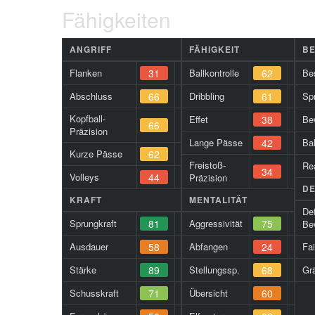
Fähigkeiten
ANGRIFF
FÄHIGKEIT
B
Flanken
31
Ballkontrolle
62
Be
Abschluss
66
Dribbling
61
Spr
Kopfball-
Effet
38
Be
66
Präzision
Lange Pässe
42
Ba
Kurze Pässe
62
Freistoß-
Re
34
Volleys
44
Präzision
DE
KRAFT
MENTALITÄT
De
Sprungkraft
81
Aggressivität
75
Be
Ausdauer
58
Abfangen
24
Fa
Stärke
89
Stellungssp.
68
Gr
Schusskraft
71
Übersicht
60