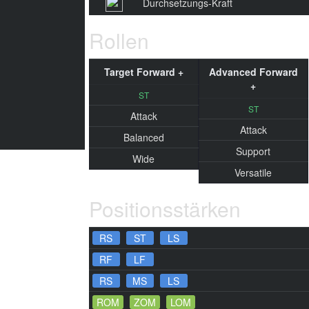
Durchsetzungs-Kraft
Rollen
Target Forward +
Advanced Forward
+
ST
ST
Attack
Attack
Balanced
Support
Wide
Versatile
Positionsstärken
RS
ST
LS
RF
LF
RS
MS
LS
ROM
ZOM
LOM