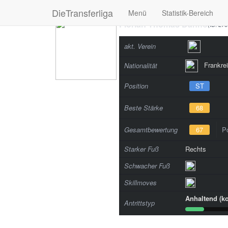
DieTransferliga
Menü
Statistik-Bereich
Florian Thomas Danho
(ID: 27
akt. Verein
Frankrei
Nationalität
Position
ST
Beste Stärke
68
Gesamtbewertung
67
Po
Starker Fuß
Rechts
Schwacher Fuß
Skillmoves
Anhaltend (ko
Antrittstyp