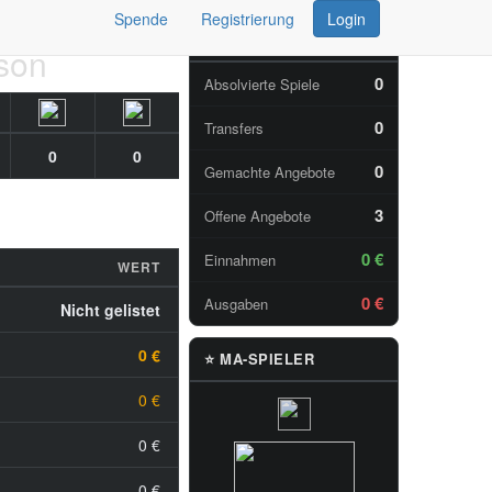
Spende
Registrierung
Login
📊 TAGESSTATISTIKEN
ison
0
Absolvierte Spiele
0
Transfers
0
0
0
Gemachte Angebote
3
Offene Angebote
0 €
Einnahmen
WERT
0 €
Ausgaben
Nicht gelistet
0 €
⭐ MA-SPIELER
0 €
0 €
0 €