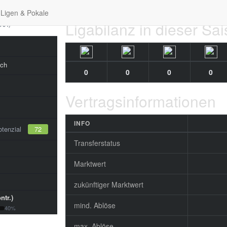
Ligen & Pokale
Ligabilanz in dieser Sa
5704)
ch
0
0
0
0
Vertragsinformationen
INFO
tenzial
72
Transferstatus
Marktwert
zukünftiger Marktwert
ntr.)
mind. Ablöse
40%
max. Ablöse