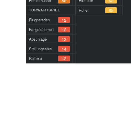
Fernschüsse
56
Elfmeter
62
TORWARTSPIEL
Ruhe
65
Flugparaden
12
Fangsicherheit
12
Abschläge
12
Stellungsspiel
14
Reflexe
12