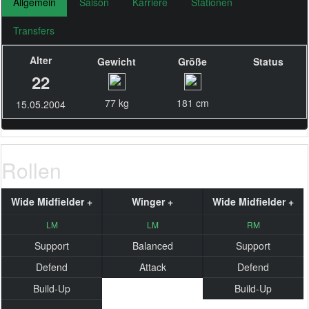
Allgemein
Saison
Karriere
Stationen
Transfers
Alter
Gewicht
Größe
Status
22
77 kg
181 cm
15.05.2004
Rollen
Wide Midfielder +
Winger +
Wide Midfielder +
LM
LM
RM
Support
Balanced
Support
Defend
Attack
Defend
Build-Up
Build-Up