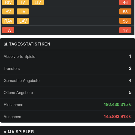
RIV
IV
LIV
46
RV
LV
53
RAV
LAV
56
TW
17
📊 TAGESSTATISTIKEN
1
Absolvierte Spiele
2
Transfers
4
Gemachte Angebote
5
Offene Angebote
192.430.315 €
Einnahmen
145.893.913 €
Ausgaben
⭐ MA-SPIELER