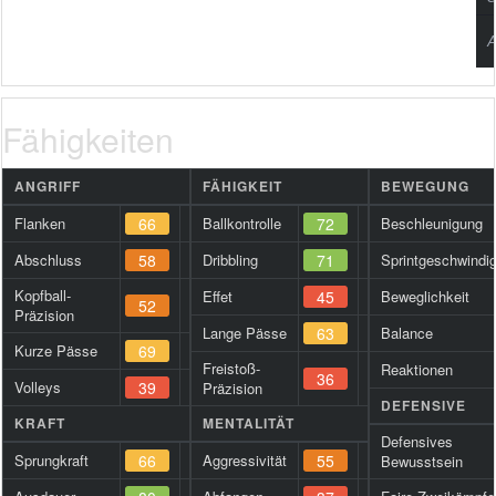
A
Fähigkeiten
ANGRIFF
FÄHIGKEIT
BEWEGUNG
Flanken
66
Ballkontrolle
72
Beschleunigung
Abschluss
58
Dribbling
71
Sprintgeschwindig
Kopfball-
Effet
45
Beweglichkeit
52
Präzision
Lange Pässe
63
Balance
Kurze Pässe
69
Freistoß-
Reaktionen
36
Volleys
39
Präzision
DEFENSIVE
KRAFT
MENTALITÄT
Defensives
Sprungkraft
66
Aggressivität
55
Bewusstsein