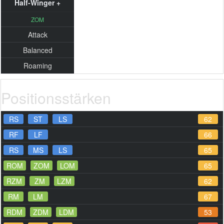
Half-Winger +
ZOM
Attack
Balanced
Roaming
Positionsstärken
RS
ST
LS
62
RF
LF
66
RS
MS
LS
65
ROM
ZOM
LOM
65
RZM
ZM
LZM
62
RM
LM
67
RDM
ZDM
LDM
53