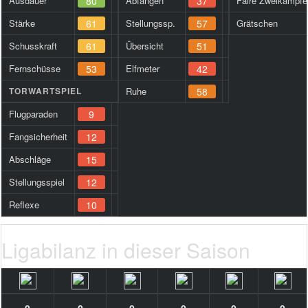
Ausdauer
80
Abfangen
37
Faire Zweikämpfe
Stärke
61
Stellungssp.
57
Grätschen
Schusskraft
61
Übersicht
51
Fernschüsse
53
Elfmeter
42
TORWARTSPIEL
Ruhe
58
Flugparaden
9
Fangsicherheit
12
Abschläge
15
Stellungsspiel
12
Reflexe
10
Ligabilanz in dieser Saison