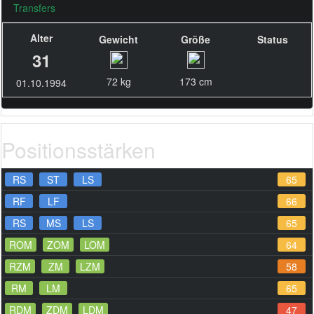
Transfers
Alter
Gewicht
Größe
Status
31
72 kg
173 cm
01.10.1994
Positionsstärken
RS
ST
LS
65
RF
LF
66
RS
MS
LS
65
ROM
ZOM
LOM
64
RZM
ZM
LZM
58
RM
LM
65
RDM
ZDM
LDM
47