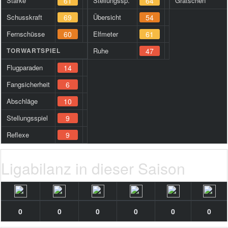
Stärke
61
Stellungssp.
64
Grätschen
Schusskraft
69
Übersicht
54
Fernschüsse
60
Elfmeter
61
TORWARTSPIEL
Ruhe
47
Flugparaden
14
Fangsicherheit
6
Abschläge
10
Stellungsspiel
9
Reflexe
9
Ligabilanz in dieser Saison
0
0
0
0
0
0