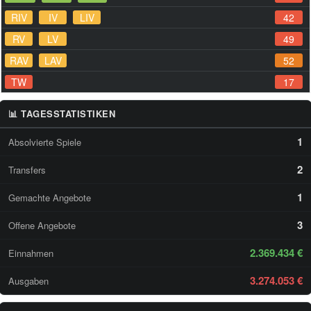
RIV
IV
LIV
42
RV
LV
49
RAV
LAV
52
TW
17
📊 TAGESSTATISTIKEN
1
Absolvierte Spiele
2
Transfers
1
Gemachte Angebote
3
Offene Angebote
2.369.434 €
Einnahmen
3.274.053 €
Ausgaben