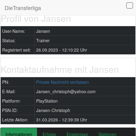
DieTransferliga
Profil von Jansen
User-Name:
Jansen
Status:
Trainer
Registriert seit:
26.09.2023 - 12:10:22 Uhr
Kontaktaufnahme mit Jansen
PN:
Private Nachricht verfassen
E-Mail:
Jansen_christoph@yahoo.com
Plattform:
PlayStation
PSN-ID:
Jansen-Christoph
Letzte Aktion:
31.03.2026 - 12:39:39 Uhr
Informationen
Erfolge
Ergebnisse
Stationen