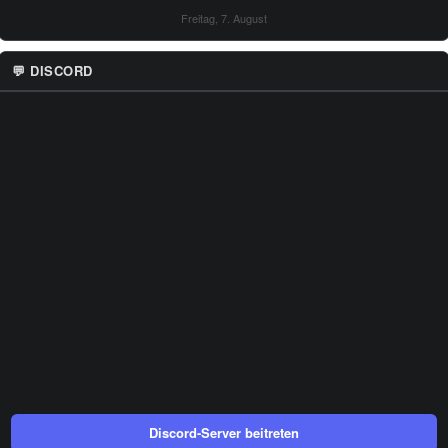
Freitag, 7. August
💬 DISCORD
Discord-Server beitreten