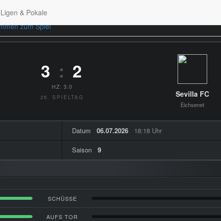
Ligen & Pokale
immen zum Spiel
3
:
2
HZ: 3:0
Sevilla FC
29. SPIELTAG
Eichsenet
Datum
06.07.2026
18:18 Uhr
Saison
9
SCHÜSSE
AUFS TOR