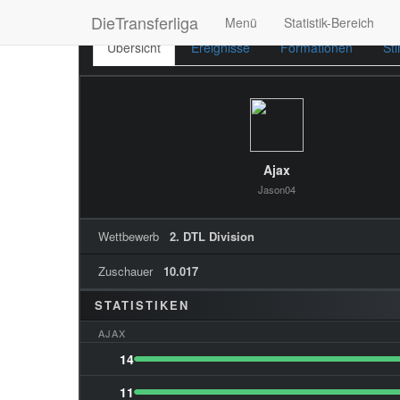
DieTransferliga
Menü
Statistik-Bereich
Übersicht
Ereignisse
Formationen
St
Ajax
Jason04
Wettbewerb
2. DTL Division
Zuschauer
10.017
STATISTIKEN
AJAX
14
11