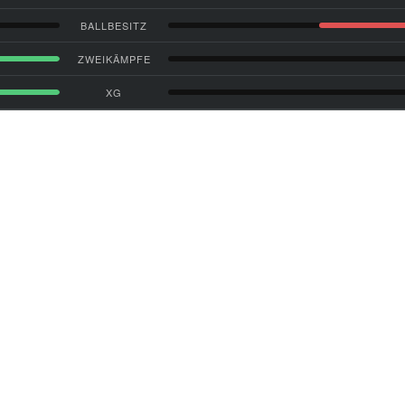
BALLBESITZ
ZWEIKÄMPFE
XG