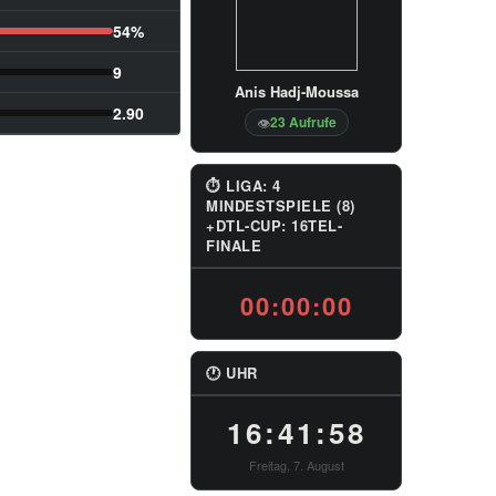
54%
9
Anis Hadj-Moussa
2.90
23 Aufrufe
👁
⏱ LIGA: 4
MINDESTSPIELE (8)
+DTL-CUP: 16TEL-
FINALE
00:00:00
🕐 UHR
16:41:59
Freitag, 7. August