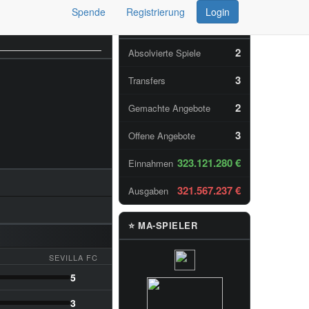
Spende
Registrierung
Login
📊 TAGESSTATISTIKEN
2
Absolvierte Spiele
3
Transfers
2
Gemachte Angebote
3
Offene Angebote
323.121.280 €
Einnahmen
321.567.237 €
Ausgaben
⭐ MA-SPIELER
SEVILLA FC
5
3