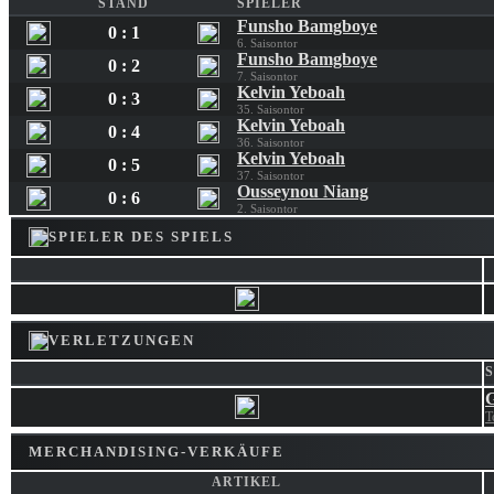
STAND
SPIELER
Funsho Bamgboye
0 : 1
6. Saisontor
Funsho Bamgboye
0 : 2
7. Saisontor
Kelvin Yeboah
0 : 3
35. Saisontor
Kelvin Yeboah
0 : 4
36. Saisontor
Kelvin Yeboah
0 : 5
37. Saisontor
Ousseynou Niang
0 : 6
2. Saisontor
SPIELER DES SPIELS
VERLETZUNGEN
G
T
MERCHANDISING-VERKÄUFE
ARTIKEL