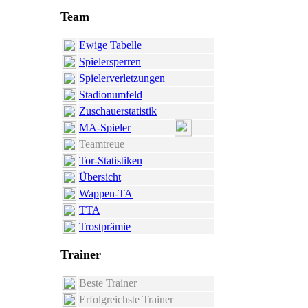
Team
Ewige Tabelle
Spielersperren
Spielerverletzungen
Stadionumfeld
Zuschauerstatistik
MA-Spieler
Teamtreue
Tor-Statistiken
Übersicht
Wappen-TA
TTA
Trostprämie
Trainer
Beste Trainer
Erfolgreichste Trainer