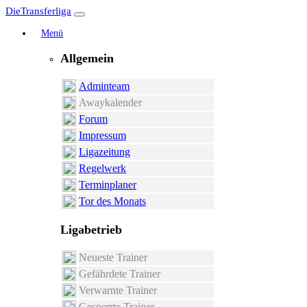
DieTransferliga
Menü
Allgemein
Adminteam
Awaykalender
Forum
Impressum
Ligazeitung
Regelwerk
Terminplaner
Tor des Monats
Ligabetrieb
Neueste Trainer
Gefährdete Trainer
Verwarnte Trainer
Gesperrte Trainer