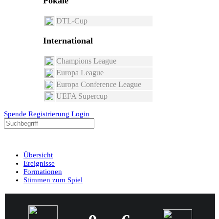
Pokale
DTL-Cup
International
Champions League
Europa League
Europa Conference League
UEFA Supercup
Spende
Registrierung
Login
Übersicht
Ereignisse
Formationen
Stimmen zum Spiel