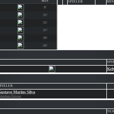
MIN
SPIELER
MIN
9\'
31\'
35\'
37\'
39\'
43\'
SPI
Kel
SPIELER
ustavo Marins Silva
ottenham Hotspur
TE