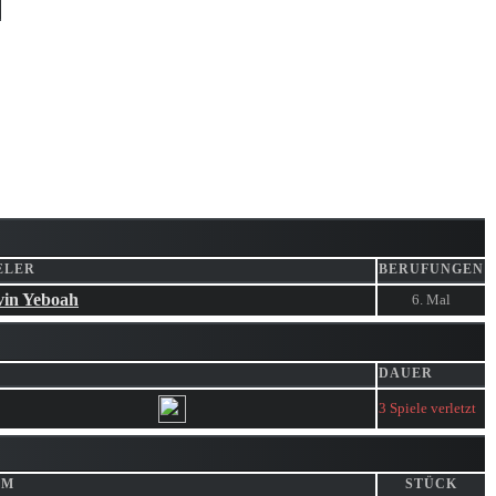
ELER
BERUFUNGEN
vin Yeboah
6. Mal
DAUER
3 Spiele verletzt
AM
STÜCK