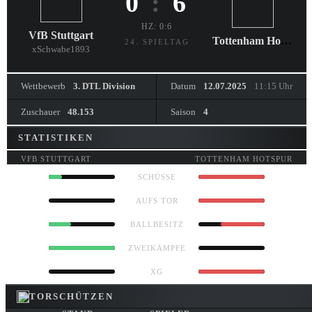
0
:
6
HZ: 0:6
VfB Stuttgart
Tottenham Hotspur
24. SPIELTAG
xSchwabe1893
Wettbewerb
3. DTL Division
Datum
12.07.2025
11:15 Uhr
Zuschauer
48.153
Saison
4
STATISTIKEN
VFB STUTTGART
TOTTENHAM HOTSPUR
2
10
SCHÜSSE
1
8
AUFS TOR
34%
66%
BALLBESITZ
6
2
ZWEIKÄMPFE
0.90
3.20
XG
TORSCHÜTZEN