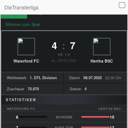
DieTransferliga
Übersicht
Ereignisse
Formationen
Stimmen zum Spiel
4
:
7
HZ: 1:3
Waterford FC
Hertha BSC
20. SPIELTAG
Wettbewerb
1. DTL Division
Datum
08.07.2025
22:30 Uhr
Zuschauer
75.870
Saison
4
STATISTIKEN
WATERFORD FC
HERTHA BSC
8
15
SCHÜSSE
7
13
AUFS TOR