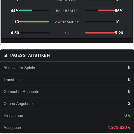
44%
56%
BALLBESITZ
13
10
ZWEIKÄMPFE
4.50
5.20
XG
📊 TAGESSTATISTIKEN
0
Absolvierte Spiele
0
Transfers
0
Gemachte Angebote
3
Offene Angebote
0 €
Einnahmen
1.979.820 €
Ausgaben