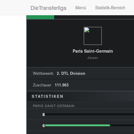
DieTransferliga
Menü
Statistik-Bereich
Übersicht
Ereignisse
Formationen
Stim
Paris Saint-Germain
Jansen
Wettbewerb
2. DTL Division
Zuschauer
111.963
STATISTIKEN
PARIS SAINT-GERMAIN
8
6