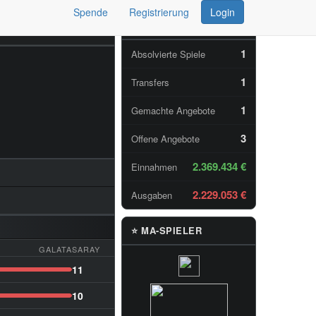
Spende
Registrierung
Login
📊 TAGESSTATISTIKEN
1
Absolvierte Spiele
1
Transfers
1
Gemachte Angebote
3
Offene Angebote
2.369.434 €
Einnahmen
2.229.053 €
Ausgaben
⭐ MA-SPIELER
GALATASARAY
11
10