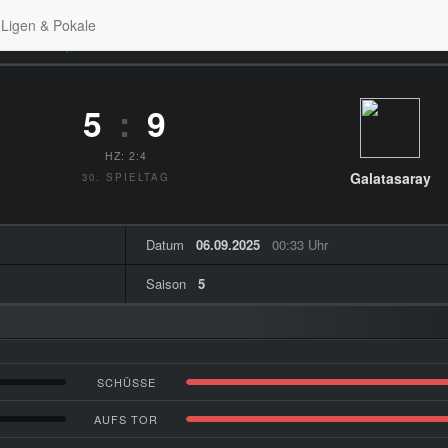
Ligen & Pokale
men zum Spiel
5
:
9
HZ: 2:4
Galatasaray
30. SPIELTAG
Datum
06.09.2025
00:33 Uhr
Saison
5
SCHÜSSE
AUFS TOR