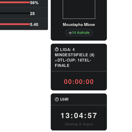
56%
25
5.40
Moustapha Mbow
14 Aufrufe
👁
⏱ LIGA: 4
MINDESTSPIELE (8)
+DTL-CUP: 16TEL-
FINALE
00:00:00
🕐 UHR
13:04:58
Samstag, 8. August