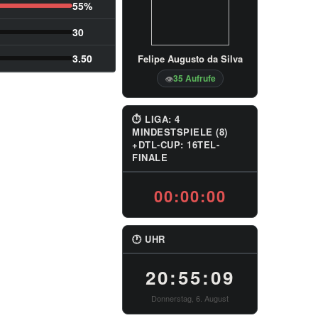
55%
30
3.50
Felipe Augusto da Silva
35 Aufrufe
👁
⏱ LIGA: 4
MINDESTSPIELE (8)
+DTL-CUP: 16TEL-
FINALE
00:00:00
🕐 UHR
20:55:10
Donnerstag, 6. August