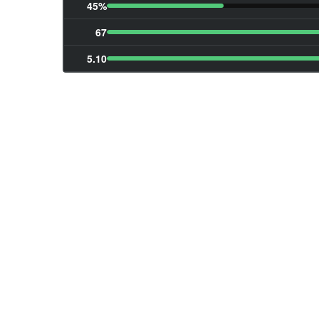
45%
67
5.10