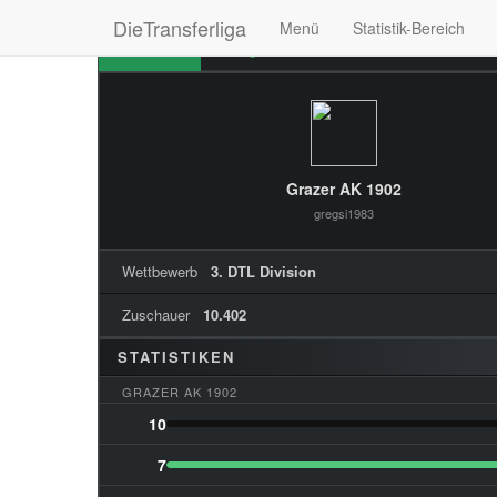
DieTransferliga
Menü
Statistik-Bereich
Übersicht
Ereignisse
Formationen
Stim
Grazer AK 1902
gregsi1983
Wettbewerb
3. DTL Division
Zuschauer
10.402
STATISTIKEN
GRAZER AK 1902
10
7