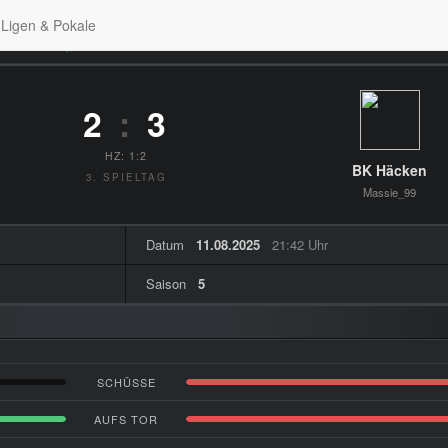
Ligen & Pokale
men zum Spiel
2
:
3
HZ: 1:2
BK Häcken
3. SPIELTAG
Massie_99
Datum
11.08.2025
21:42 Uhr
Saison
5
SCHÜSSE
AUFS TOR