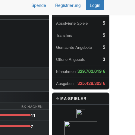
Spende
Registrierung
Login
📊 TAGESSTATISTIKEN
5
Absolvierte Spiele
5
Transfers
5
Gemachte Angebote
3
Offene Angebote
329.702.019 €
Einnahmen
325.428.303 €
Ausgaben
⭐ MA-SPIELER
BK HÄCKEN
11
7