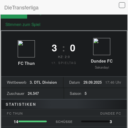
DieTransferliga
Übersicht
Ereignisse
Formationen
Stimmen zum Spiel
3
:
0
HZ: 2:0
Dundee FC
FC Thun
17. SPIELTAG
Sakardayi
Wettbewerb
3. DTL Division
Datum
29.09.2025
17:46 Uhr
Zuschauer
24.547
Saison
5
STATISTIKEN
FC THUN
DUNDEE FC
14
3
SCHÜSSE