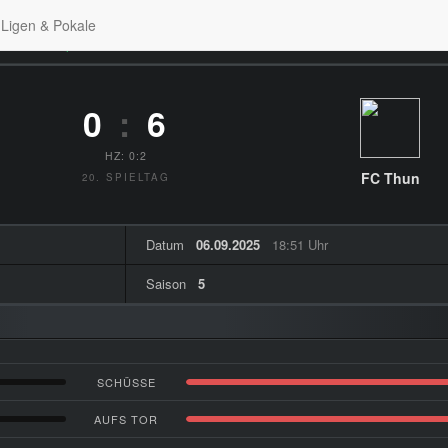
Ligen & Pokale
men zum Spiel
0
:
6
HZ: 0:2
FC Thun
20. SPIELTAG
Datum
06.09.2025
18:51 Uhr
Saison
5
SCHÜSSE
AUFS TOR