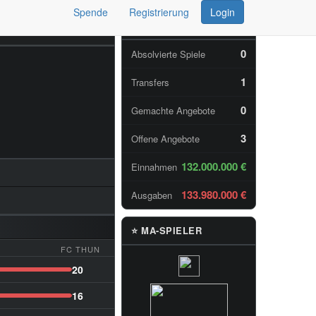
Spende
Registrierung
Login
📊 TAGESSTATISTIKEN
0
Absolvierte Spiele
1
Transfers
0
Gemachte Angebote
3
Offene Angebote
132.000.000 €
Einnahmen
133.980.000 €
Ausgaben
⭐ MA-SPIELER
FC THUN
20
16