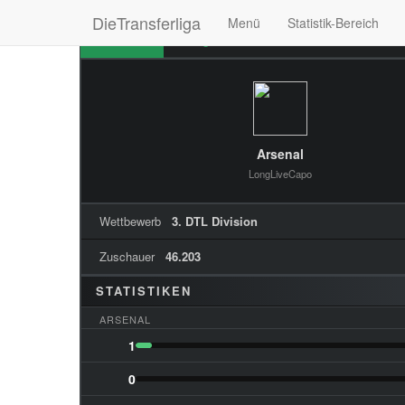
DieTransferliga
Menü
Statistik-Bereich
Übersicht
Ereignisse
Formationen
Stim
Arsenal
LongLiveCapo
Wettbewerb
3. DTL Division
Zuschauer
46.203
STATISTIKEN
ARSENAL
1
0