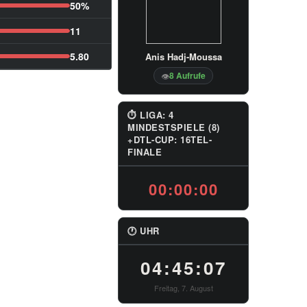
50%
11
5.80
Anis Hadj-Moussa
8 Aufrufe
👁
⏱ LIGA: 4
MINDESTSPIELE (8)
+DTL-CUP: 16TEL-
FINALE
00:00:00
🕐 UHR
04:45:07
Freitag, 7. August