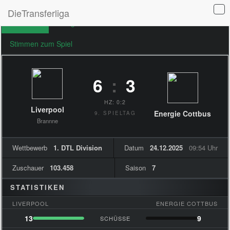
DieTransferliga
Übersicht
Ereignisse
Formationen
Stimmen zum Spiel
6
:
3
HZ: 0:2
Liverpool
Energie Cottbus
9. SPIELTAG
Brannne
Wettbewerb
1. DTL Division
Datum
24.12.2025
09:54 Uhr
Zuschauer
103.458
Saison
7
STATISTIKEN
LIVERPOOL
ENERGIE COTTBUS
13
9
SCHÜSSE