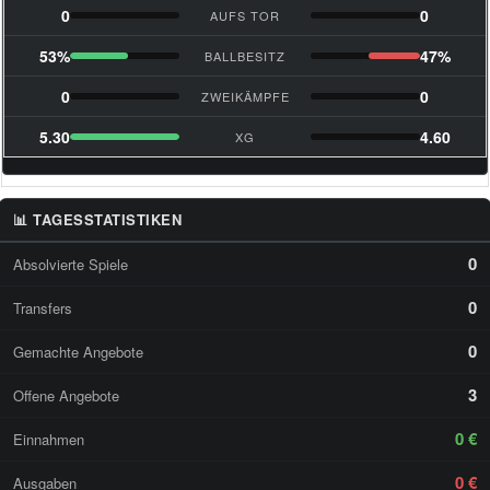
0
0
AUFS TOR
53%
47%
BALLBESITZ
0
0
ZWEIKÄMPFE
5.30
4.60
XG
📊 TAGESSTATISTIKEN
0
Absolvierte Spiele
0
Transfers
0
Gemachte Angebote
3
Offene Angebote
0 €
Einnahmen
0 €
Ausgaben