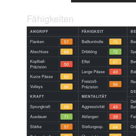
Fähigkeiten
ANGRIFF
FÄHIGKEIT
B
Flanken
57
Ballkontrolle
70
Be
Abschluss
68
Dribbling
72
Spr
Kopfball-
Effet
67
Be
50
Präzision
Lange Pässe
49
Ba
Kurze Pässe
62
Freistoß-
Re
56
Volleys
66
Präzision
DE
KRAFT
MENTALITÄT
De
Sprungkraft
69
Aggressivität
49
Be
Ausdauer
71
Abfangen
39
Fa
Stärke
57
Stellungssp.
64
Gr