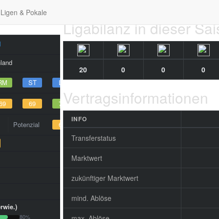
Ligen & Pokale
Ligabilanz in dieser Sa
l
land
20
0
0
0
RM
ST
LF
Vertragsinformationen
69
69
71
INFO
Potenzial
69
Transferstatus
Marktwert
zukünftiger Marktwert
mind. Ablöse
rwie.)
80%
max. Ablöse