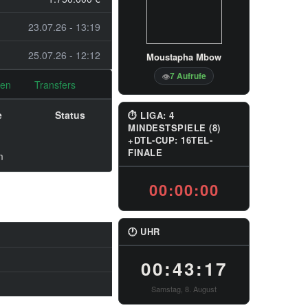
23.07.26 - 13:19
25.07.26 - 12:12
Moustapha Mbow
7 Aufrufe
👁
nen
Transfers
e
Status
⏱ LIGA: 4
MINDESTSPIELE (8)
+DTL-CUP: 16TEL-
FINALE
m
00:00:00
🕐 UHR
00:43:17
Samstag, 8. August