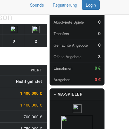
Spende
Registrierung
Login
📊 TAGESSTATISTIKEN
ison
0
Absolvierte Spiele
0
Transfers
0
2
0
Gemachte Angebote
3
Offene Angebote
0 €
Einnahmen
WERT
0 €
Ausgaben
Nicht gelistet
1.400.000 €
⭐ MA-SPIELER
1.400.000 €
700.000 €
1.750.000 €