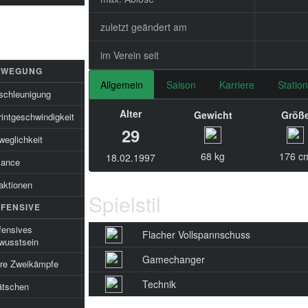
zuletzt geändert am
im Verein seit
EWEGUNG
Allgemein
Saison
Karriere
Statio
schleunigung
86
Alter
Gewicht
Größ
intgeschwindigkeit
93
29
weglichkeit
84
68 kg
176 c
18.02.1997
lance
85
aktionen
70
Spielstil
FENSIVE
fensives
Flacher Vollspannschuss
39
wusstsein
Gamechanger
ire Zweikämpfe
28
Technik
ätschen
31