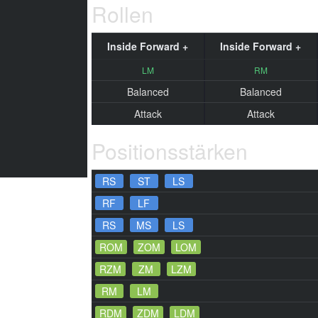
Rollen
Inside Forward +
Inside Forward +
LM
RM
Balanced
Balanced
Attack
Attack
Positionsstärken
RS
ST
LS
RF
LF
RS
MS
LS
ROM
ZOM
LOM
RZM
ZM
LZM
RM
LM
RDM
ZDM
LDM